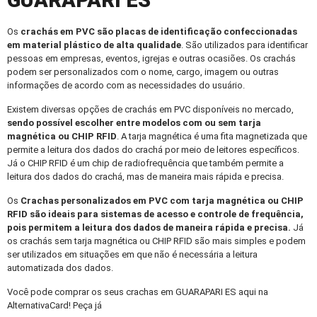
GUARAPARI ES
Os
crachás em PVC
são placas de identificação confeccionadas
em material plástico de alta qualidade
. São utilizados para identificar
pessoas em empresas, eventos, igrejas e outras ocasiões. Os crachás
podem ser personalizados com o nome, cargo, imagem ou outras
informações de acordo com as necessidades do usuário.
Existem diversas opções de crachás em PVC disponíveis no mercado,
sendo possível escolher entre modelos com ou sem tarja
magnética ou CHIP RFID
. A tarja magnética é uma fita magnetizada que
permite a leitura dos dados do crachá por meio de leitores específicos.
Já o CHIP RFID é um chip de radiofrequência que também permite a
leitura dos dados do crachá, mas de maneira mais rápida e precisa.
Os
Crachas personalizados
em PVC com tarja magnética ou CHIP
RFID são ideais para sistemas de acesso e controle de frequência,
pois permitem a leitura dos dados de maneira rápida e precisa.
Já
os crachás sem tarja magnética ou CHIP RFID são mais simples e podem
ser utilizados em situações em que não é necessária a leitura
automatizada dos dados.
Você pode comprar os seus crachas em GUARAPARI ES aqui na
AlternativaCard! Peça já