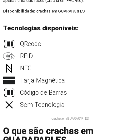
apenas uma das faces (Crachá em PVC 4×0).
Disponibilidade:
crachas em GUARAPARI ES
Tecnologias disponíveis:
QRcode
RFID
NFC
Tarja Magnética
Código de Barras
Sem Tecnologia
crachas em GUARAPARI ES
O que são crachas em