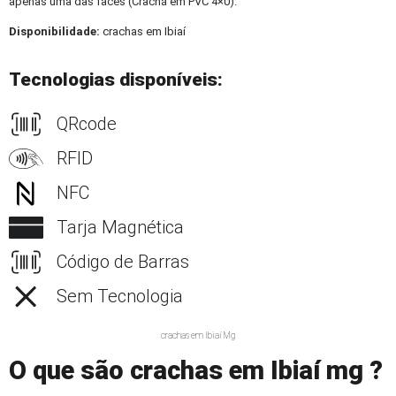
apenas uma das faces (Crachá em PVC 4×0).
Disponibilidade:
crachas em Ibiaí
Tecnologias disponíveis:
QRcode
RFID
NFC
Tarja Magnética
Código de Barras
Sem Tecnologia
crachas em Ibiaí Mg
O que são crachas em Ibiaí mg ?