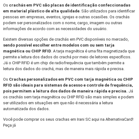
Os
crachás em PVC
são placas de identificação confeccionadas
em material plástico de alta qualidade
. São utilizados para identificar
pessoas em empresas, eventos, igrejas e outras ocasiões. Os crachás
podem ser personalizados com o nome, cargo, imagem ou outras
informações de acordo com as necessidades do usuário.
Existem diversas opções de crachás em PVC disponíveis no mercado,
sendo possível escolher entre modelos com ou sem tarja
magnética ou CHIP RFID
. A tarja magnética é uma fita magnetizada que
permite a leitura dos dados do crachá por meio de leitores específicos.
Já o CHIP RFID é um chip de radiofrequência que também permite a
leitura dos dados do crachá, mas de maneira mais rápida e precisa.
Os
Crachas personalizados
em PVC com tarja magnética ou CHIP
RFID são ideais para sistemas de acesso e controle de frequência,
pois permitem a leitura dos dados de maneira rápida e precisa.
Já
os crachás sem tarja magnética ou CHIP RFID são mais simples e podem
ser utilizados em situações em que não é necessária a leitura
automatizada dos dados.
Você pode comprar os seus crachas em Irani SC aqui na AlternativaCard!
Peça já