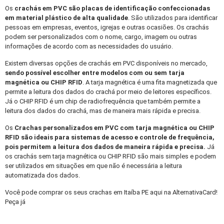
Os
crachás em PVC
são placas de identificação confeccionadas
em material plástico de alta qualidade
. São utilizados para identificar
pessoas em empresas, eventos, igrejas e outras ocasiões. Os crachás
podem ser personalizados com o nome, cargo, imagem ou outras
informações de acordo com as necessidades do usuário.
Existem diversas opções de crachás em PVC disponíveis no mercado,
sendo possível escolher entre modelos com ou sem tarja
magnética ou CHIP RFID
. A tarja magnética é uma fita magnetizada que
permite a leitura dos dados do crachá por meio de leitores específicos.
Já o CHIP RFID é um chip de radiofrequência que também permite a
leitura dos dados do crachá, mas de maneira mais rápida e precisa.
Os
Crachas personalizados
em PVC com tarja magnética ou CHIP
RFID são ideais para sistemas de acesso e controle de frequência,
pois permitem a leitura dos dados de maneira rápida e precisa.
Já
os crachás sem tarja magnética ou CHIP RFID são mais simples e podem
ser utilizados em situações em que não é necessária a leitura
automatizada dos dados.
Você pode comprar os seus crachas em Itaíba PE aqui na AlternativaCard!
Peça já