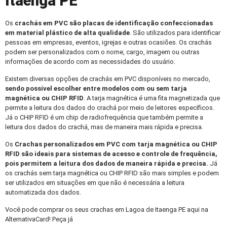
Itaenga PE
Os
crachás em PVC
são placas de identificação confeccionadas
em material plástico de alta qualidade
. São utilizados para identificar
pessoas em empresas, eventos, igrejas e outras ocasiões. Os crachás
podem ser personalizados com o nome, cargo, imagem ou outras
informações de acordo com as necessidades do usuário.
Existem diversas opções de crachás em PVC disponíveis no mercado,
sendo possível escolher entre modelos com ou sem tarja
magnética ou CHIP RFID
. A tarja magnética é uma fita magnetizada que
permite a leitura dos dados do crachá por meio de leitores específicos.
Já o CHIP RFID é um chip de radiofrequência que também permite a
leitura dos dados do crachá, mas de maneira mais rápida e precisa.
Os
Crachas personalizados
em PVC com tarja magnética ou CHIP
RFID são ideais para sistemas de acesso e controle de frequência,
pois permitem a leitura dos dados de maneira rápida e precisa.
Já
os crachás sem tarja magnética ou CHIP RFID são mais simples e podem
ser utilizados em situações em que não é necessária a leitura
automatizada dos dados.
Você pode comprar os seus crachas em Lagoa de Itaenga PE aqui na
AlternativaCard! Peça já