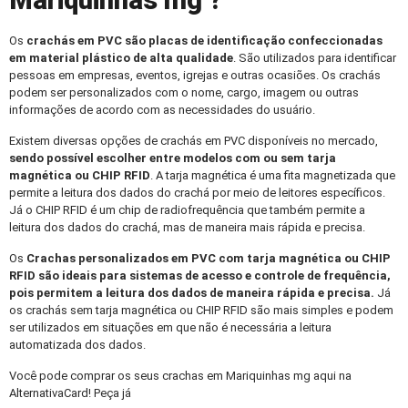
Mariquinhas mg ?
Os
crachás em PVC
são placas de identificação confeccionadas
em material plástico de alta qualidade
. São utilizados para identificar
pessoas em empresas, eventos, igrejas e outras ocasiões. Os crachás
podem ser personalizados com o nome, cargo, imagem ou outras
informações de acordo com as necessidades do usuário.
Existem diversas opções de crachás em PVC disponíveis no mercado,
sendo possível escolher entre modelos com ou sem tarja
magnética ou CHIP RFID
. A tarja magnética é uma fita magnetizada que
permite a leitura dos dados do crachá por meio de leitores específicos.
Já o CHIP RFID é um chip de radiofrequência que também permite a
leitura dos dados do crachá, mas de maneira mais rápida e precisa.
Os
Crachas personalizados
em PVC com tarja magnética ou CHIP
RFID são ideais para sistemas de acesso e controle de frequência,
pois permitem a leitura dos dados de maneira rápida e precisa.
Já
os crachás sem tarja magnética ou CHIP RFID são mais simples e podem
ser utilizados em situações em que não é necessária a leitura
automatizada dos dados.
Você pode comprar os seus crachas em Mariquinhas mg aqui na
AlternativaCard! Peça já