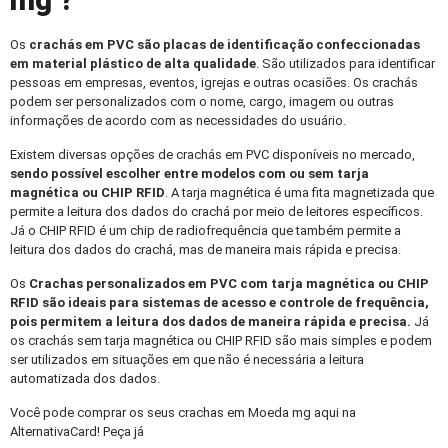
mg ?
Os
crachás em PVC
são placas de identificação confeccionadas
em material plástico de alta qualidade
. São utilizados para identificar
pessoas em empresas, eventos, igrejas e outras ocasiões. Os crachás
podem ser personalizados com o nome, cargo, imagem ou outras
informações de acordo com as necessidades do usuário.
Existem diversas opções de crachás em PVC disponíveis no mercado,
sendo possível escolher entre modelos com ou sem tarja
magnética ou CHIP RFID
. A tarja magnética é uma fita magnetizada que
permite a leitura dos dados do crachá por meio de leitores específicos.
Já o CHIP RFID é um chip de radiofrequência que também permite a
leitura dos dados do crachá, mas de maneira mais rápida e precisa.
Os
Crachas personalizados
em PVC com tarja magnética ou CHIP
RFID são ideais para sistemas de acesso e controle de frequência,
pois permitem a leitura dos dados de maneira rápida e precisa.
Já
os crachás sem tarja magnética ou CHIP RFID são mais simples e podem
ser utilizados em situações em que não é necessária a leitura
automatizada dos dados.
Você pode comprar os seus crachas em Moeda mg aqui na
AlternativaCard! Peça já