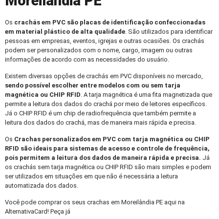
Moreilândia PE
Os
crachás em PVC
são placas de identificação confeccionadas
em material plástico de alta qualidade
. São utilizados para identificar
pessoas em empresas, eventos, igrejas e outras ocasiões. Os crachás
podem ser personalizados com o nome, cargo, imagem ou outras
informações de acordo com as necessidades do usuário.
Existem diversas opções de crachás em PVC disponíveis no mercado,
sendo possível escolher entre modelos com ou sem tarja
magnética ou CHIP RFID
. A tarja magnética é uma fita magnetizada que
permite a leitura dos dados do crachá por meio de leitores específicos.
Já o CHIP RFID é um chip de radiofrequência que também permite a
leitura dos dados do crachá, mas de maneira mais rápida e precisa.
Os
Crachas personalizados
em PVC com tarja magnética ou CHIP
RFID são ideais para sistemas de acesso e controle de frequência,
pois permitem a leitura dos dados de maneira rápida e precisa.
Já
os crachás sem tarja magnética ou CHIP RFID são mais simples e podem
ser utilizados em situações em que não é necessária a leitura
automatizada dos dados.
Você pode comprar os seus crachas em Moreilândia PE aqui na
AlternativaCard! Peça já