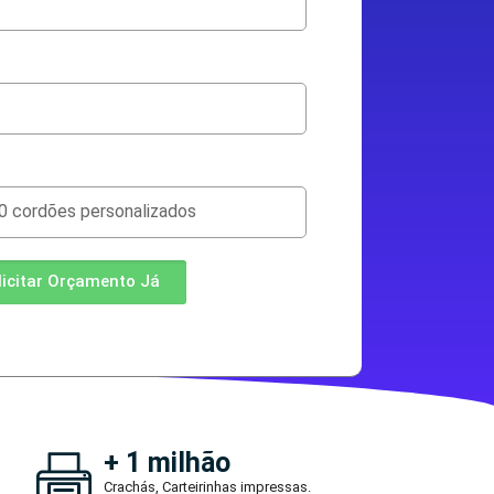
licitar Orçamento Já
+ 1 milhão
Crachás, Carteirinhas impressas.