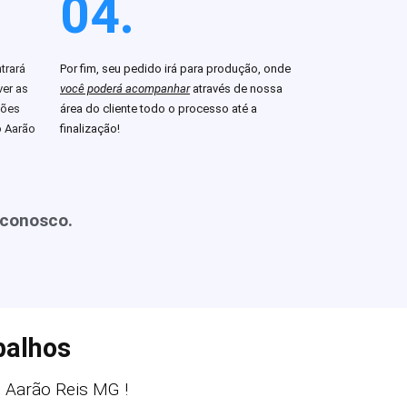
04.
trará
Por fim, seu pedido irá para produção, onde
er as
você poderá acompanhar
através de nossa
ções
área do cliente todo o processo até a
o Aarão
finalização!
 conosco.
balhos
Aarão Reis MG !