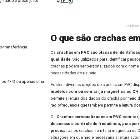
ilidade e preço justo.
crachas e
O que são crachas e
o-transferência.
Os
crachás em PVC
são placas de identifica
qualidade
. São utilizados para identificar pess
crachás podem ser personalizados com o nome,
necessidades do usuário.
×1 ou 4×4) ou apenas uma
Existem diversas opções de crachás em PVC dis
modelos com ou sem tarja magnética ou CHI
permite a leitura dos dados do crachá por meio d
radiofrequência que também permite a leitura do
Os
Crachas personalizados
em PVC com tarja
de acesso e controle de frequência, pois per
precisa.
Já os crachás sem tarja magnética ou C
situações em que não é necessária a leitura aut