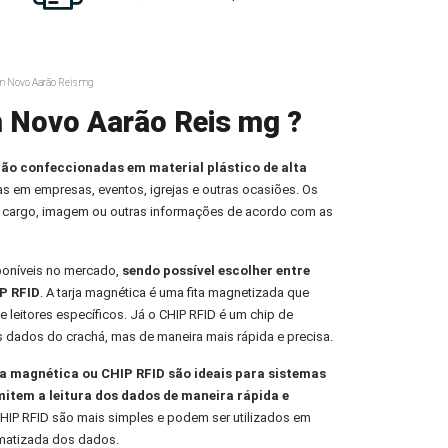
m Novo Aarão Reis mg
m Novo Aarão Reis mg ?
ção confeccionadas em material plástico de alta
oas em empresas, eventos, igrejas e outras ocasiões. Os
 cargo, imagem ou outras informações de acordo com as
poníveis no mercado,
sendo possível escolher entre
P RFID
. A tarja magnética é uma fita magnetizada que
e leitores específicos. Já o CHIP RFID é um chip de
s dados do crachá, mas de maneira mais rápida e precisa.
 magnética ou CHIP RFID são ideais para sistemas
mitem a leitura dos dados de maneira rápida e
HIP RFID são mais simples e podem ser utilizados em
omatizada dos dados.