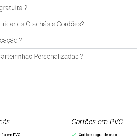
gratuita ?
bricar os Crachás e Cordões?
cação ?
rteirinhas Personalizadas ?
hás
Cartões em PVC
hás em PVC
Cartões regra de ouro