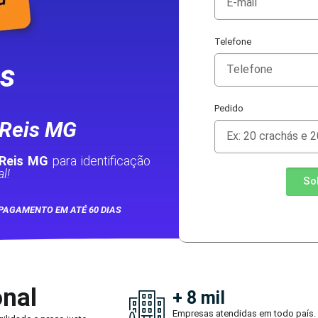
Telefone
as
Pedido
 Reis MG
 Reis MG
para identificação
l!
So
PAGAMENTO EM ATÉ 60 DIAS
onal
+ 8 mil
Empresas atendidas em todo país.