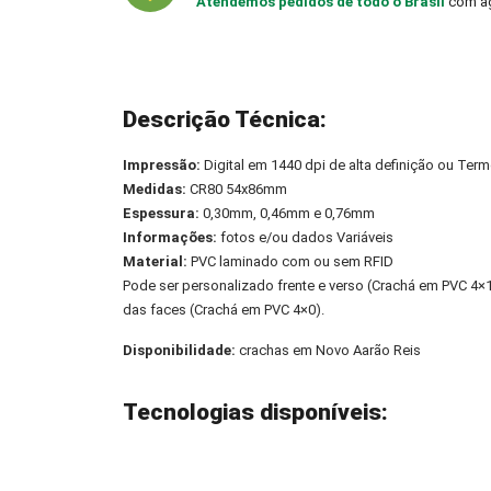
Atendemos pedidos de todo o Brasil
com ag
Descrição Técnica:
Impressão:
Digital em 1440 dpi de alta definição ou Term
Medidas:
CR80 54x86mm
Espessura:
0,30mm, 0,46mm e 0,76mm
Informações:
fotos e/ou dados Variáveis
Material:
PVC laminado com ou sem RFID
Pode ser personalizado frente e verso (Crachá em PVC 4
das faces (Crachá em PVC 4×0).
Disponibilidade:
crachas em Novo Aarão Reis
Tecnologias disponíveis: