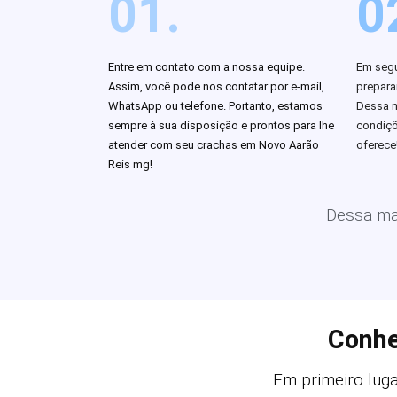
01.
0
Entre em contato com a nossa equipe.
Em segu
Assim, você pode nos contatar por e-mail,
prepar
WhatsApp ou telefone. Portanto, estamos
Dessa m
sempre à sua disposição e prontos para lhe
condiçõ
atender com seu crachas em Novo Aarão
oferece
Reis mg!
Dessa man
Conhe
Em primeiro luga