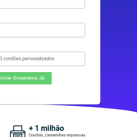
licitar Orçamento Já
+ 1 milhão
Crachás, Carteirinhas impressas.