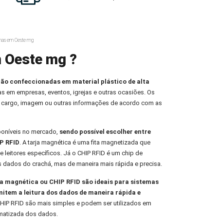
has em Oeste mg
m Oeste mg ?
ção confeccionadas em material plástico de alta
oas em empresas, eventos, igrejas e outras ocasiões. Os
 cargo, imagem ou outras informações de acordo com as
poníveis no mercado,
sendo possível escolher entre
P RFID
. A tarja magnética é uma fita magnetizada que
e leitores específicos. Já o CHIP RFID é um chip de
s dados do crachá, mas de maneira mais rápida e precisa.
 magnética ou CHIP RFID são ideais para sistemas
mitem a leitura dos dados de maneira rápida e
HIP RFID são mais simples e podem ser utilizados em
omatizada dos dados.