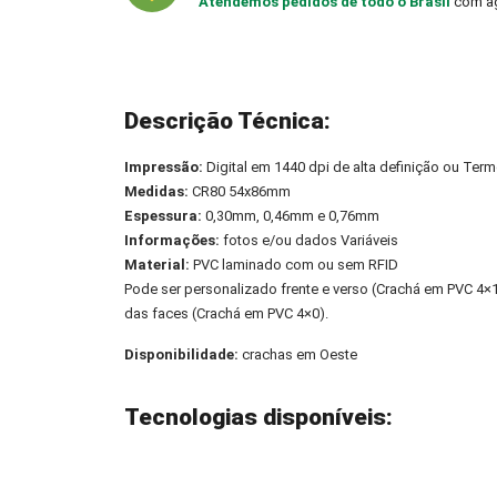
Atendemos pedidos de todo o Brasil
com ag
Descrição Técnica:
Impressão:
Digital em 1440 dpi de alta definição ou Term
Medidas:
CR80 54x86mm
Espessura:
0,30mm, 0,46mm e 0,76mm
Informações:
fotos e/ou dados Variáveis
Material:
PVC laminado com ou sem RFID
Pode ser personalizado frente e verso (Crachá em PVC 4
das faces (Crachá em PVC 4×0).
Disponibilidade:
crachas em Oeste
Tecnologias disponíveis: