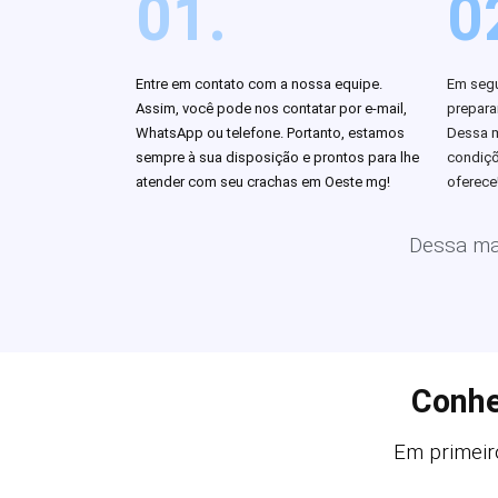
01.
0
Entre em contato com a nossa equipe.
Em segu
Assim, você pode nos contatar por e-mail,
prepar
WhatsApp ou telefone. Portanto, estamos
Dessa m
sempre à sua disposição e prontos para lhe
condiçõ
atender com seu crachas em Oeste mg!
oferece
Dessa man
Conhe
Em primeiro