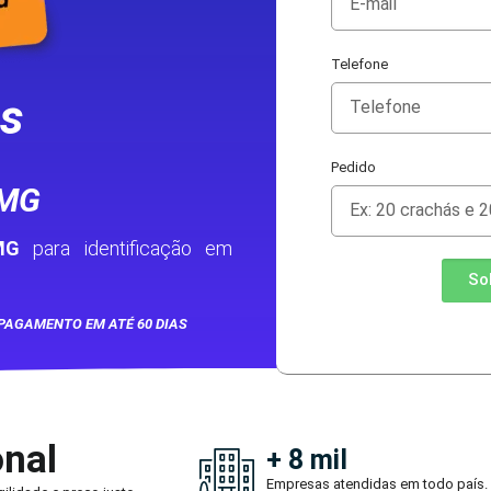
Telefone
as
Pedido
 MG
MG
para identificação em
So
PAGAMENTO EM ATÉ 60 DIAS
onal
+ 8 mil
Empresas atendidas em todo país.