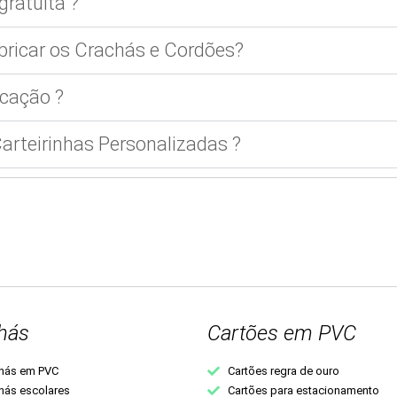
gratuita ?
bricar os Crachás e Cordões?
cação ?
rteirinhas Personalizadas ?
hás
Cartões em PVC
hás em PVC
Cartões regra de ouro
hás escolares
Cartões para estacionamento