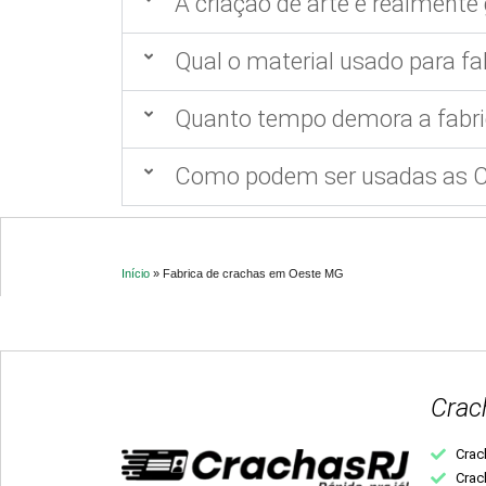
A criação de arte é realmente 
Qual o material usado para fa
Quanto tempo demora a fabri
Como podem ser usadas as Ca
Início
»
Fabrica de crachas em Oeste MG
Crac
Crac
Crac