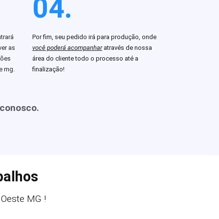
04.
trará
Por fim, seu pedido irá para produção, onde
er as
você poderá acompanhar
através de nossa
ções
área do cliente todo o processo até a
e mg.
finalização!
 conosco.
balhos
Oeste MG !