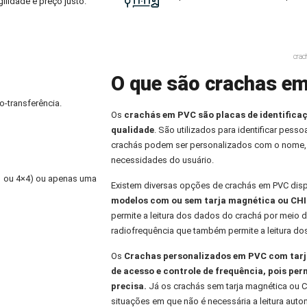
ilidade e preço justo.
crac
O que são crachas e
o-transferência.
Os
crachás em PVC
são placas de identifica
qualidade
. São utilizados para identificar pess
crachás podem ser personalizados com o nome,
necessidades do usuário.
×1 ou 4×4) ou apenas uma
Existem diversas opções de crachás em PVC dis
modelos com ou sem tarja magnética ou CHI
permite a leitura dos dados do crachá por meio d
radiofrequência que também permite a leitura do
Os
Crachas personalizados
em PVC com tarja
de acesso e controle de frequência, pois per
precisa.
Já os crachás sem tarja magnética ou C
situações em que não é necessária a leitura aut