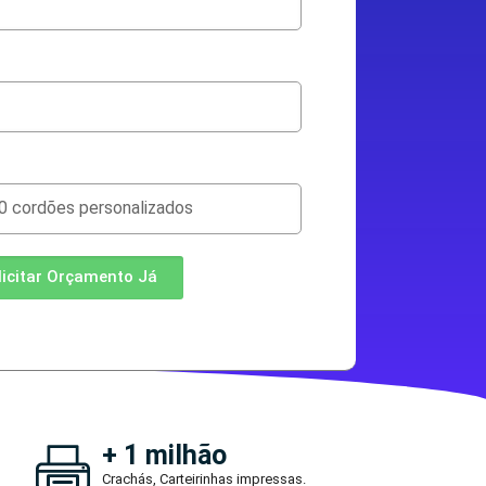
licitar Orçamento Já
+ 1 milhão
Crachás, Carteirinhas impressas.