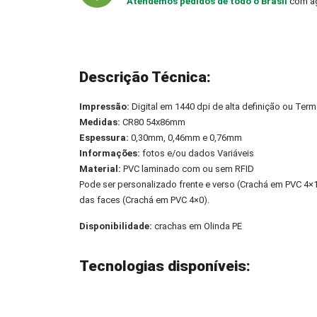
Atendemos pedidos de todo o Brasil
com ag
Descrição Técnica:
Impressão:
Digital em 1440 dpi de alta definição ou Term
Medidas:
CR80 54x86mm
Espessura:
0,30mm, 0,46mm e 0,76mm
Informações:
fotos e/ou dados Variáveis
Material:
PVC laminado com ou sem RFID
Pode ser personalizado frente e verso (Crachá em PVC 4
das faces (Crachá em PVC 4×0).
Disponibilidade:
crachas em Olinda PE
Tecnologias disponíveis: