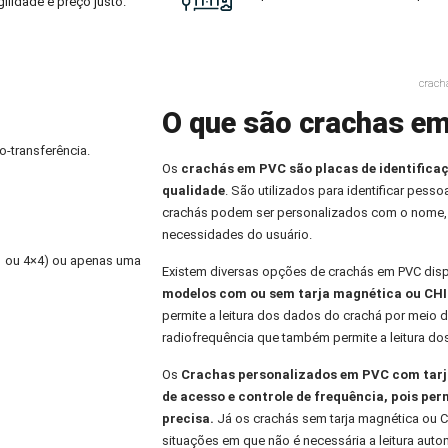
ilidade e preço justo.
crach
O que são crachas em
o-transferência.
Os
crachás em PVC
são placas de identifica
qualidade
. São utilizados para identificar pess
crachás podem ser personalizados com o nome,
necessidades do usuário.
×1 ou 4×4) ou apenas uma
Existem diversas opções de crachás em PVC dis
modelos com ou sem tarja magnética ou CHI
permite a leitura dos dados do crachá por meio d
radiofrequência que também permite a leitura do
Os
Crachas personalizados
em PVC com tarja
de acesso e controle de frequência, pois per
precisa.
Já os crachás sem tarja magnética ou C
situações em que não é necessária a leitura aut