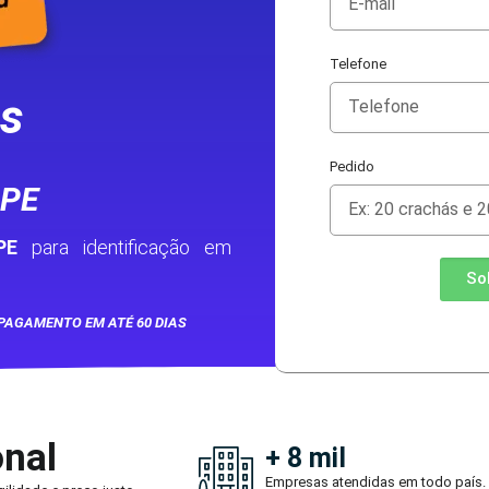
Telefone
as
Pedido
 PE
PE
para identificação em
So
PAGAMENTO EM ATÉ 60 DIAS
onal
+ 8 mil
Empresas atendidas em todo país.