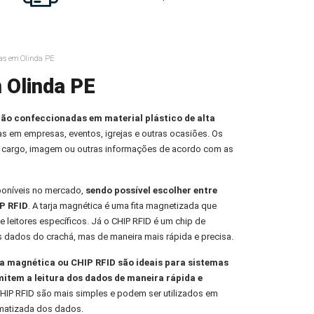
as em Olinda PE
 Olinda PE
ção confeccionadas em material plástico de alta
oas em empresas, eventos, igrejas e outras ocasiões. Os
 cargo, imagem ou outras informações de acordo com as
poníveis no mercado,
sendo possível escolher entre
P RFID
. A tarja magnética é uma fita magnetizada que
e leitores específicos. Já o CHIP RFID é um chip de
s dados do crachá, mas de maneira mais rápida e precisa.
 magnética ou CHIP RFID são ideais para sistemas
mitem a leitura dos dados de maneira rápida e
HIP RFID são mais simples e podem ser utilizados em
omatizada dos dados.