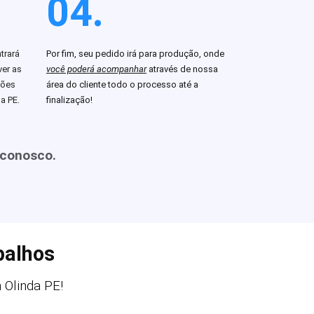
04.
trará
Por fim, seu pedido irá para produção, onde
er as
você poderá acompanhar
através de nossa
ções
área do cliente todo o processo até a
a PE.
finalização!
 conosco.
balhos
Olinda PE!