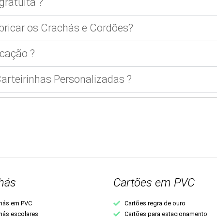
gratuita ?
bricar os Crachás e Cordões?
cação ?
rteirinhas Personalizadas ?
hás
Cartões em PVC
hás em PVC
Cartões regra de ouro
hás escolares
Cartões para estacionamento