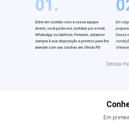
01.
0
Entre em contato com a nossa equipe.
Em segu
Assim, você pode nos contatar por e-mail,
prepar
WhatsApp ou telefone. Portanto, estamos
Dessa m
sempre à sua disposição e prontos para lhe
condiçõ
atender com seu crachas em Olinda PE!
oferece
Dessa man
Conhe
Em primeir