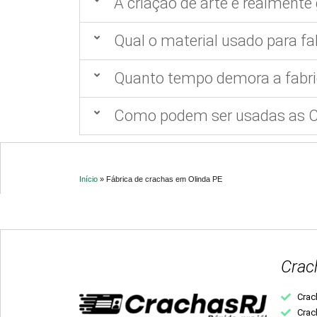
A criação de arte é realmente 
Qual o material usado para fa
Quanto tempo demora a fabri
Como podem ser usadas as Ca
Início
»
Fábrica de crachas em Olinda PE
Crac
Crac
Crac