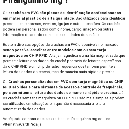
Piranguinho mg ?
Os
crachás em PVC
são placas de identificação confeccionadas
em material plástico de alta qualidade
. São utilizados para identificar
pessoas em empresas, eventos, igrejas e outras ocasiões. Os crachás
podem ser personalizados com o nome, cargo, imagem ou outras
informações de acordo com as necessidades do usuário.
Existem diversas opções de crachás em PVC disponíveis no mercado,
sendo possível escolher entre modelos com ou sem tarja
magnética ou CHIP RFID
. A tarja magnética é uma fita magnetizada que
permite a leitura dos dados do crachá por meio de leitores específicos.
Já o CHIP RFID é um chip de radiofrequência que também permite a
leitura dos dados do crachá, mas de maneira mais rápida e precisa.
Os
Crachas personalizados
em PVC com tarja magnética ou CHIP
RFID são ideais para sistemas de acesso e controle de frequência,
pois permitem a leitura dos dados de maneira rápida e precisa.
Já
os crachás sem tarja magnética ou CHIP RFID são mais simples e podem
ser utilizados em situações em que não é necessária a leitura
automatizada dos dados.
Você pode comprar os seus crachas em Piranguinho mg aqui na
AlternativaCard! Peça já