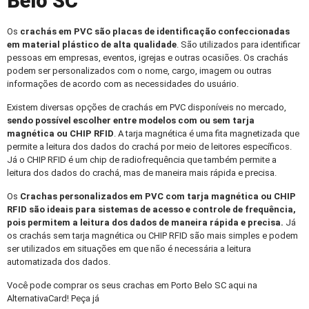
Belo SC
Os
crachás em PVC
são placas de identificação confeccionadas
em material plástico de alta qualidade
. São utilizados para identificar
pessoas em empresas, eventos, igrejas e outras ocasiões. Os crachás
podem ser personalizados com o nome, cargo, imagem ou outras
informações de acordo com as necessidades do usuário.
Existem diversas opções de crachás em PVC disponíveis no mercado,
sendo possível escolher entre modelos com ou sem tarja
magnética ou CHIP RFID
. A tarja magnética é uma fita magnetizada que
permite a leitura dos dados do crachá por meio de leitores específicos.
Já o CHIP RFID é um chip de radiofrequência que também permite a
leitura dos dados do crachá, mas de maneira mais rápida e precisa.
Os
Crachas personalizados
em PVC com tarja magnética ou CHIP
RFID são ideais para sistemas de acesso e controle de frequência,
pois permitem a leitura dos dados de maneira rápida e precisa.
Já
os crachás sem tarja magnética ou CHIP RFID são mais simples e podem
ser utilizados em situações em que não é necessária a leitura
automatizada dos dados.
Você pode comprar os seus crachas em Porto Belo SC aqui na
AlternativaCard! Peça já