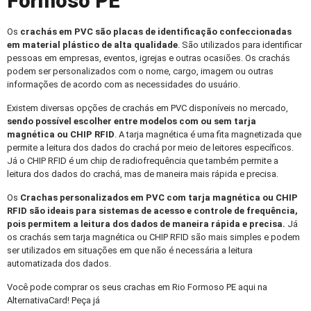
Formoso PE
Os
crachás em PVC
são placas de identificação confeccionadas
em material plástico de alta qualidade
. São utilizados para identificar
pessoas em empresas, eventos, igrejas e outras ocasiões. Os crachás
podem ser personalizados com o nome, cargo, imagem ou outras
informações de acordo com as necessidades do usuário.
Existem diversas opções de crachás em PVC disponíveis no mercado,
sendo possível escolher entre modelos com ou sem tarja
magnética ou CHIP RFID
. A tarja magnética é uma fita magnetizada que
permite a leitura dos dados do crachá por meio de leitores específicos.
Já o CHIP RFID é um chip de radiofrequência que também permite a
leitura dos dados do crachá, mas de maneira mais rápida e precisa.
Os
Crachas personalizados
em PVC com tarja magnética ou CHIP
RFID são ideais para sistemas de acesso e controle de frequência,
pois permitem a leitura dos dados de maneira rápida e precisa.
Já
os crachás sem tarja magnética ou CHIP RFID são mais simples e podem
ser utilizados em situações em que não é necessária a leitura
automatizada dos dados.
Você pode comprar os seus crachas em Rio Formoso PE aqui na
AlternativaCard! Peça já