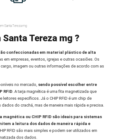
 em Santa Tereza mg
 Santa Tereza mg ?
ção confeccionadas em material plástico de alta
oas em empresas, eventos, igrejas e outras ocasiões. Os
 cargo, imagem ou outras informações de acordo com as
poníveis no mercado,
sendo possível escolher entre
P RFID
. A tarja magnética é uma fita magnetizada que
e leitores específicos. Já o CHIP RFID é um chip de
s dados do crachá, mas de maneira mais rápida e precisa.
 magnética ou CHIP RFID são ideais para sistemas
mitem a leitura dos dados de maneira rápida e
HIP RFID são mais simples e podem ser utilizados em
omatizada dos dados.