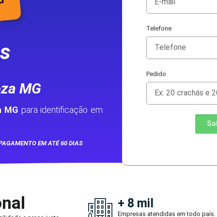
Telefone
as
Pedido
eza MG
a MG
para identificação em
So
PAGAMENTO EM ATÉ 60 DIAS
onal
+ 8 mil
Empresas atendidas em todo país.