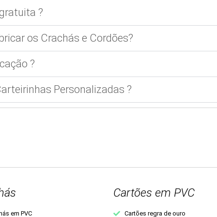
gratuita ?
bricar os Crachás e Cordões?
cação ?
rteirinhas Personalizadas ?
hás
Cartões em PVC
hás em PVC
Cartões regra de ouro