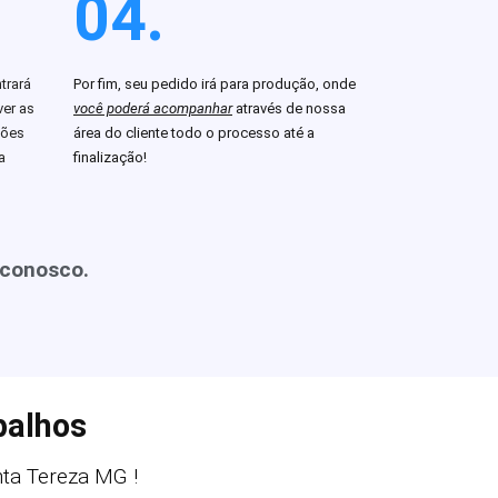
04.
trará
Por fim, seu pedido irá para produção, onde
er as
você poderá acompanhar
através de nossa
ções
área do cliente todo o processo até a
a
finalização!
 conosco.
balhos
ta Tereza MG !