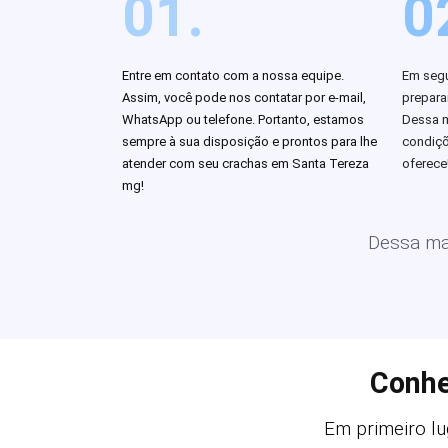
01.
0
Entre em contato com a nossa equipe.
Em segu
Assim, você pode nos contatar por e-mail,
prepar
WhatsApp ou telefone. Portanto, estamos
Dessa m
sempre à sua disposição e prontos para lhe
condiçõ
atender com seu crachas em Santa Tereza
oferece
mg!
Dessa man
Conhe
Em primeiro lu