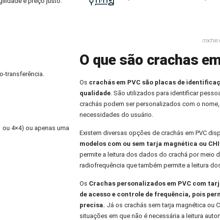
ilidade e preço justo.
crachas
O que são crachas em
o-transferência.
Os
crachás em PVC
são placas de identifica
qualidade
. São utilizados para identificar pess
crachás podem ser personalizados com o nome,
necessidades do usuário.
×1 ou 4×4) ou apenas uma
Existem diversas opções de crachás em PVC dis
modelos com ou sem tarja magnética ou CHI
permite a leitura dos dados do crachá por meio d
radiofrequência que também permite a leitura do
Os
Crachas personalizados
em PVC com tarja
de acesso e controle de frequência, pois per
precisa.
Já os crachás sem tarja magnética ou C
situações em que não é necessária a leitura aut