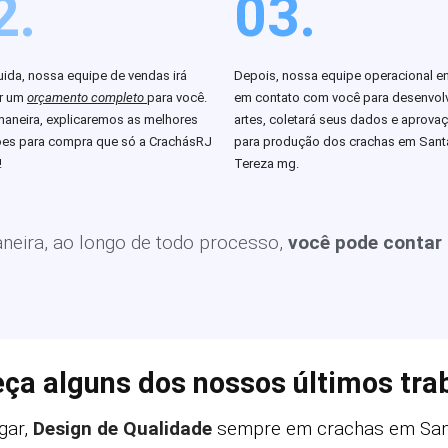
2.
03.
ida, nossa equipe de vendas irá
Depois, nossa equipe operacional en
ar um
orçamento completo
para você.
em contato com você para desenvolv
aneira, explicaremos as melhores
artes, coletará seus dados e aprova
es para compra que só a CrachásRJ
para produção dos crachas em Sant
!
Tereza mg.
eira, ao longo de todo processo,
você pode contar
ça alguns dos nossos últimos tra
gar,
Design de Qualidade
sempre em crachas em San