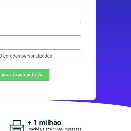
licitar Orçamento Já
+ 1 milhão
Crachás, Carteirinhas impressas.