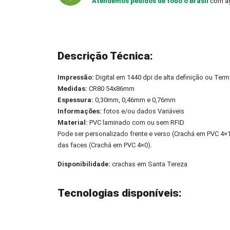
Atendemos pedidos de todo o Brasil
com ag
Descrição Técnica:
Impressão:
Digital em 1440 dpi de alta definição ou Term
Medidas:
CR80 54x86mm
Espessura:
0,30mm, 0,46mm e 0,76mm
Informações:
fotos e/ou dados Variáveis
Material:
PVC laminado com ou sem RFID
Pode ser personalizado frente e verso (Crachá em PVC 4
das faces (Crachá em PVC 4×0).
Disponibilidade:
crachas em Santa Tereza
Tecnologias disponíveis: