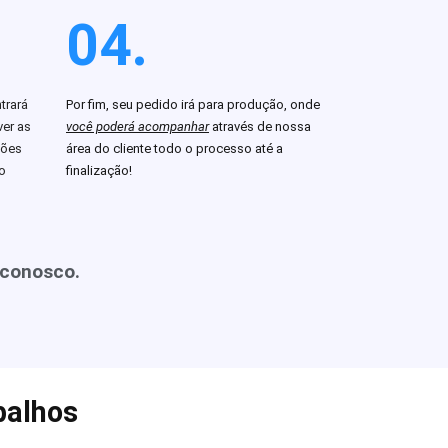
04.
trará
Por fim, seu pedido irá para produção, onde
er as
você poderá acompanhar
através de nossa
ções
área do cliente todo o processo até a
o
finalização!
 conosco.
balhos