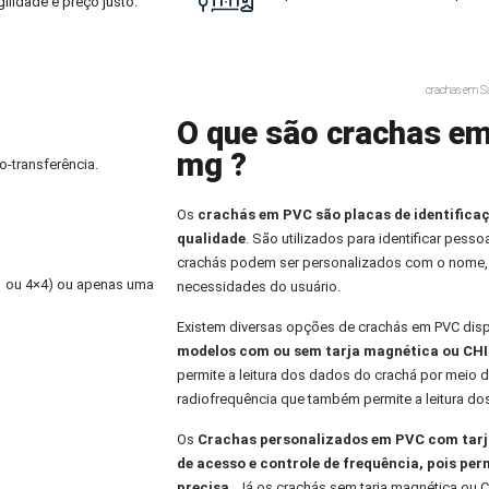
ilidade e preço justo.
crachas em S
O que são crachas e
mg ?
o-transferência.
Os
crachás em PVC
são placas de identifica
qualidade
. São utilizados para identificar pess
crachás podem ser personalizados com o nome,
×1 ou 4×4) ou apenas uma
necessidades do usuário.
Existem diversas opções de crachás em PVC dis
modelos com ou sem tarja magnética ou CHI
permite a leitura dos dados do crachá por meio d
radiofrequência que também permite a leitura do
Os
Crachas personalizados
em PVC com tarja
de acesso e controle de frequência, pois per
precisa.
Já os crachás sem tarja magnética ou C