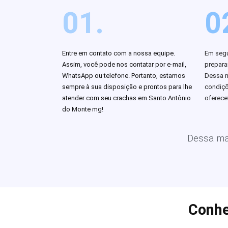
01.
0
Entre em contato com a nossa equipe.
Em segu
Assim, você pode nos contatar por e-mail,
prepar
WhatsApp ou telefone. Portanto, estamos
Dessa m
sempre à sua disposição e prontos para lhe
condiçõ
atender com seu crachas em Santo Antônio
oferece
do Monte mg!
Dessa man
Conhe