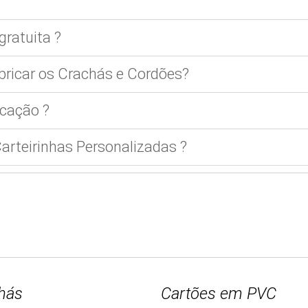
gratuita ?
bricar os Crachás e Cordões?
cação ?
rteirinhas Personalizadas ?
hás
Cartões em PVC