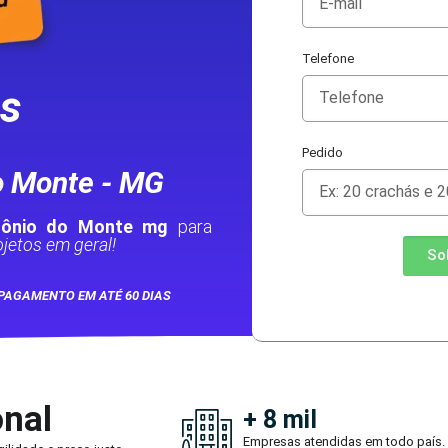
Telefone
as
Pedido
o Monte - MG
tônio do Monte mg
para
jetos em geral!
So
PAGAMENTO EM ATÉ 60 DIAS
onal
+ 8 mil
Empresas atendidas em todo país.