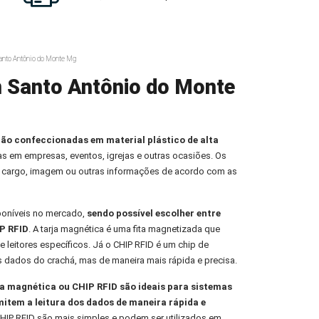
anto Antônio do Monte Mg
m Santo Antônio do Monte
ção confeccionadas em material plástico de alta
oas em empresas, eventos, igrejas e outras ocasiões. Os
 cargo, imagem ou outras informações de acordo com as
poníveis no mercado,
sendo possível escolher entre
P RFID
. A tarja magnética é uma fita magnetizada que
e leitores específicos. Já o CHIP RFID é um chip de
s dados do crachá, mas de maneira mais rápida e precisa.
 magnética ou CHIP RFID são ideais para sistemas
mitem a leitura dos dados de maneira rápida e
HIP RFID são mais simples e podem ser utilizados em