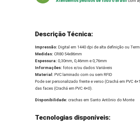
Atendemos pedidos de todo o Brasil
com ag
Descrição Técnica:
Impressão:
Digital em 1440 dpi de alta definição ou Term
Medidas:
CR80 54x86mm
Espessura:
0,30mm, 0,46mm e 0,76mm
Informações:
fotos e/ou dados Variáveis
Material:
PVC laminado com ou sem RFID
Pode ser personalizado frente e verso (Crachá em PVC 4
das faces (Crachá em PVC 4×0).
Disponibilidade:
crachas em Santo Antônio do Monte
Tecnologias disponíveis: