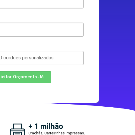
licitar Orçamento Já
+ 1 milhão
Crachás, Carteirinhas impressas.