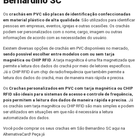
Bernardino SC
Os
crachás em PVC
são placas de identificação confeccionadas
em material plástico de alta qualidade
. São utilizados para identificar
pessoas em empresas, eventos, igrejas e outras ocasiões. Os crachás
podem ser personalizados com o nome, cargo, imagem ou outras
informações de acordo com as necessidades do usuário.
Existem diversas opções de crachás em PVC disponíveis no mercado,
sendo possível escolher entre modelos com ou sem tarja
magnética ou CHIP RFID
. A tarja magnética é uma fita magnetizada que
permite a leitura dos dados do crachá por meio de leitores específicos.
Já o CHIP RFID é um chip de radiofrequência que também permite a
leitura dos dados do crachá, mas de maneira mais rápida e precisa.
Os
Crachas personalizados
em PVC com tarja magnética ou CHIP
RFID são ideais para sistemas de acesso e controle de frequência,
pois permitem a leitura dos dados de maneira rápida e precisa.
Já
os crachás sem tarja magnética ou CHIP RFID são mais simples e podem
ser utilizados em situações em que não é necessária a leitura
automatizada dos dados.
Você pode comprar os seus crachas em São Bernardino SC aqui na
AlternativaCard! Peça já