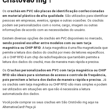
Cristóvão mg ?
Os
crachás em PVC
são placas de identificação confeccionadas
em material plástico de alta qualidade
. São utilizados para identificar
pessoas em empresas, eventos, igrejas e outras ocasiões. Os crachás
podem ser personalizados com o nome, cargo, imagem ou outras
informações de acordo com as necessidades do usuário.
Existem diversas opções de crachás em PVC disponíveis no mercado,
sendo possível escolher entre modelos com ou sem tarja
magnética ou CHIP RFID
. A tarja magnética é uma fita magnetizada que
permite a leitura dos dados do crachá por meio de leitores específicos.
Já o CHIP RFID é um chip de radiofrequência que também permite a
leitura dos dados do crachá, mas de maneira mais rápida e precisa.
Os
Crachas personalizados
em PVC com tarja magnética ou CHIP
RFID são ideais para sistemas de acesso e controle de frequência,
pois permitem a leitura dos dados de maneira rápida e precisa.
Já
os crachás sem tarja magnética ou CHIP RFID são mais simples e podem
ser utilizados em situações em que não é necessária a leitura
automatizada dos dados.
Você pode comprar os seus crachas em São Cristóvão mg aqui na
AlternativaCard! Peça já