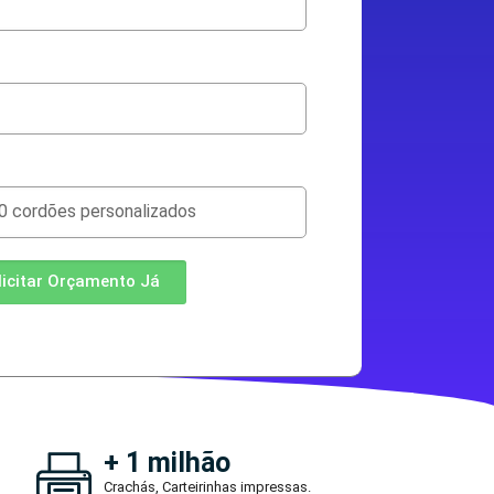
licitar Orçamento Já
+ 1 milhão
Crachás, Carteirinhas impressas.