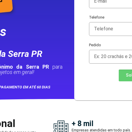
Telefone
as
Pedido
a Serra PR
ônimo da Serra PR
para
jetos em geral!
So
PAGAMENTO EM ATÉ 60 DIAS
onal
+ 8 mil
Empresas atendidas em todo país.