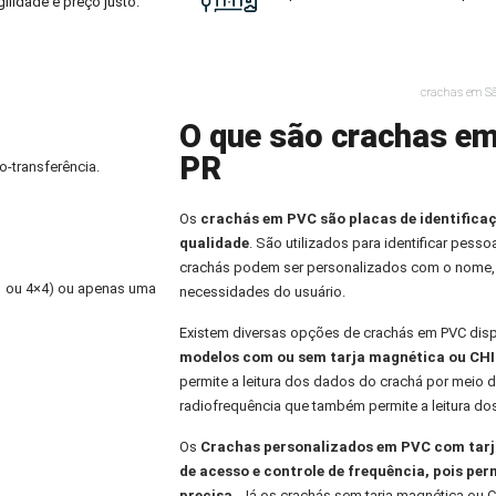
ilidade e preço justo.
crachas em S
O que são crachas em
PR
o-transferência.
Os
crachás em PVC
são placas de identifica
qualidade
. São utilizados para identificar pess
crachás podem ser personalizados com o nome,
×1 ou 4×4) ou apenas uma
necessidades do usuário.
Existem diversas opções de crachás em PVC dis
modelos com ou sem tarja magnética ou CHI
permite a leitura dos dados do crachá por meio d
radiofrequência que também permite a leitura do
Os
Crachas personalizados
em PVC com tarja
de acesso e controle de frequência, pois per
precisa.
Já os crachás sem tarja magnética ou C