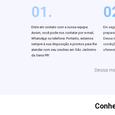
01.
0
Entre em contato com a nossa equipe.
Em segu
Assim, você pode nos contatar por e-mail,
prepar
WhatsApp ou telefone. Portanto, estamos
Dessa m
sempre à sua disposição e prontos para lhe
condiçõ
atender com seu crachas em São Jerônimo
oferece
da Serra PR!
Dessa man
Conhe