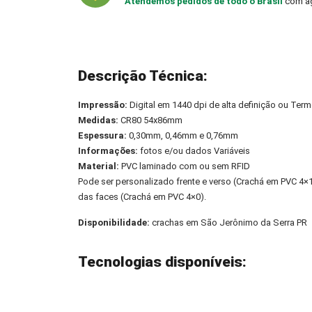
Atendemos pedidos de todo o Brasil
com ag
Descrição Técnica:
Impressão:
Digital em 1440 dpi de alta definição ou Term
Medidas:
CR80 54x86mm
Espessura:
0,30mm, 0,46mm e 0,76mm
Informações:
fotos e/ou dados Variáveis
Material:
PVC laminado com ou sem RFID
Pode ser personalizado frente e verso (Crachá em PVC 4
das faces (Crachá em PVC 4×0).
Disponibilidade:
crachas em São Jerônimo da Serra PR
Tecnologias disponíveis: