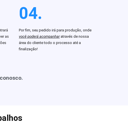
04.
trará
Por fim, seu pedido irá para produção, onde
er as
você poderá acompanhar
através de nossa
ções
área do cliente todo o processo até a
finalização!
 conosco.
balhos