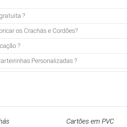
gratuita ?
bricar os Crachás e Cordões?
cação ?
rteirinhas Personalizadas ?
hás
Cartões em PVC