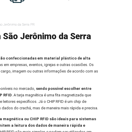
ão Jerônimo da Serra PR
 São Jerônimo da Serra
ção confeccionadas em material plástico de alta
oas em empresas, eventos, igrejas e outras ocasiões. Os
 cargo, imagem ou outras informações de acordo com as
poníveis no mercado,
sendo possível escolher entre
P RFID
. A tarja magnética é uma fita magnetizada que
e leitores específicos. Já o CHIP RFID é um chip de
s dados do crachá, mas de maneira mais rápida e precisa.
 magnética ou CHIP RFID são ideais para sistemas
mitem a leitura dos dados de maneira rápida e
HIP RFID são mais simples e podem ser utilizados em