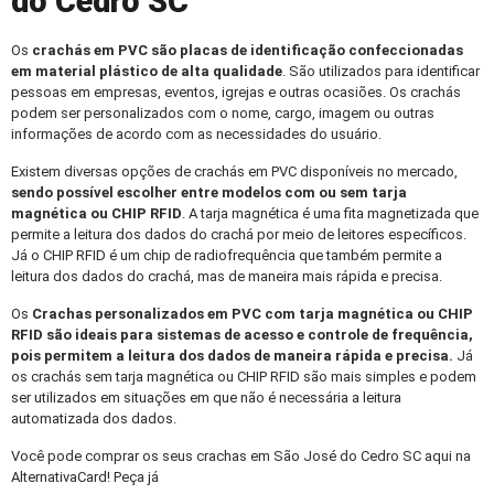
do Cedro SC
Os
crachás em PVC
são placas de identificação confeccionadas
em material plástico de alta qualidade
. São utilizados para identificar
pessoas em empresas, eventos, igrejas e outras ocasiões. Os crachás
podem ser personalizados com o nome, cargo, imagem ou outras
informações de acordo com as necessidades do usuário.
Existem diversas opções de crachás em PVC disponíveis no mercado,
sendo possível escolher entre modelos com ou sem tarja
magnética ou CHIP RFID
. A tarja magnética é uma fita magnetizada que
permite a leitura dos dados do crachá por meio de leitores específicos.
Já o CHIP RFID é um chip de radiofrequência que também permite a
leitura dos dados do crachá, mas de maneira mais rápida e precisa.
Os
Crachas personalizados
em PVC com tarja magnética ou CHIP
RFID são ideais para sistemas de acesso e controle de frequência,
pois permitem a leitura dos dados de maneira rápida e precisa.
Já
os crachás sem tarja magnética ou CHIP RFID são mais simples e podem
ser utilizados em situações em que não é necessária a leitura
automatizada dos dados.
Você pode comprar os seus crachas em São José do Cedro SC aqui na
AlternativaCard! Peça já