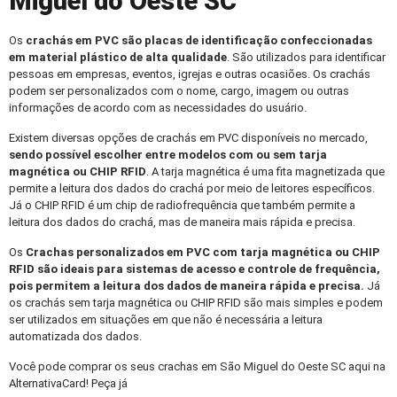
Miguel do Oeste SC
Os
crachás em PVC
são placas de identificação confeccionadas
em material plástico de alta qualidade
. São utilizados para identificar
pessoas em empresas, eventos, igrejas e outras ocasiões. Os crachás
podem ser personalizados com o nome, cargo, imagem ou outras
informações de acordo com as necessidades do usuário.
Existem diversas opções de crachás em PVC disponíveis no mercado,
sendo possível escolher entre modelos com ou sem tarja
magnética ou CHIP RFID
. A tarja magnética é uma fita magnetizada que
permite a leitura dos dados do crachá por meio de leitores específicos.
Já o CHIP RFID é um chip de radiofrequência que também permite a
leitura dos dados do crachá, mas de maneira mais rápida e precisa.
Os
Crachas personalizados
em PVC com tarja magnética ou CHIP
RFID são ideais para sistemas de acesso e controle de frequência,
pois permitem a leitura dos dados de maneira rápida e precisa.
Já
os crachás sem tarja magnética ou CHIP RFID são mais simples e podem
ser utilizados em situações em que não é necessária a leitura
automatizada dos dados.
Você pode comprar os seus crachas em São Miguel do Oeste SC aqui na
AlternativaCard! Peça já