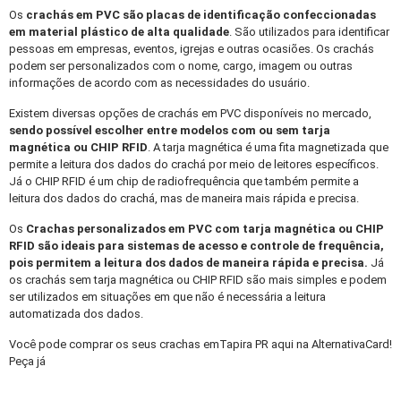
Os
crachás em PVC
são placas de identificação confeccionadas
em material plástico de alta qualidade
. São utilizados para identificar
pessoas em empresas, eventos, igrejas e outras ocasiões. Os crachás
podem ser personalizados com o nome, cargo, imagem ou outras
informações de acordo com as necessidades do usuário.
Existem diversas opções de crachás em PVC disponíveis no mercado,
sendo possível escolher entre modelos com ou sem tarja
magnética ou CHIP RFID
. A tarja magnética é uma fita magnetizada que
permite a leitura dos dados do crachá por meio de leitores específicos.
Já o CHIP RFID é um chip de radiofrequência que também permite a
leitura dos dados do crachá, mas de maneira mais rápida e precisa.
Os
Crachas personalizados
em PVC com tarja magnética ou CHIP
RFID são ideais para sistemas de acesso e controle de frequência,
pois permitem a leitura dos dados de maneira rápida e precisa.
Já
os crachás sem tarja magnética ou CHIP RFID são mais simples e podem
ser utilizados em situações em que não é necessária a leitura
automatizada dos dados.
Você pode comprar os seus crachas emTapira PR aqui na AlternativaCard!
Peça já