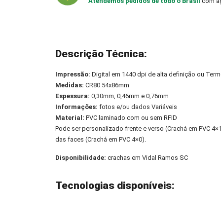
Atendemos pedidos de todo o Brasil
com ag
Descrição Técnica:
Impressão:
Digital em 1440 dpi de alta definição ou Term
Medidas:
CR80 54x86mm
Espessura:
0,30mm, 0,46mm e 0,76mm
Informações:
fotos e/ou dados Variáveis
Material:
PVC laminado com ou sem RFID
Pode ser personalizado frente e verso (Crachá em PVC 4
das faces (Crachá em PVC 4×0).
Disponibilidade:
crachas em Vidal Ramos SC
Tecnologias disponíveis: