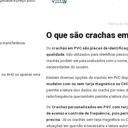
ilidade e preço justo.
Fábrica de cr
O que são crachas e
o-transferência.
Os
crachás em PVC
são placas de identifica
qualidade
. São utilizados para identificar pess
crachás podem ser personalizados com o nome,
necessidades do usuário.
×1 ou 4×4) ou apenas uma
Existem diversas opções de crachás em PVC dis
modelos com ou sem tarja magnética ou CHI
permite a leitura dos dados do crachá por meio d
radiofrequência que também permite a leitura do
Os
Crachas personalizados
em PVC com tarja
de acesso e controle de frequência, pois per
precisa.
Já os crachás sem tarja magnética ou C
situações em que não é necessária a leitura aut