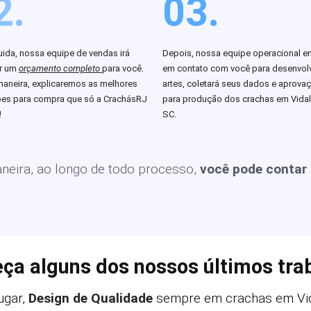
2.
03.
ida, nossa equipe de vendas irá
Depois, nossa equipe operacional en
ar um
orçamento completo
para você.
em contato com você para desenvolv
aneira, explicaremos as melhores
artes, coletará seus dados e aprova
es para compra que só a CrachásRJ
para produção dos crachas em Vida
!
SC.
eira, ao longo de todo processo,
você pode contar
ça alguns dos nossos últimos tra
ugar,
Design de Qualidade
sempre em crachas em Vi