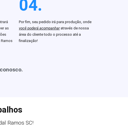
04.
trará
Por fim, seu pedido irá para produção, onde
er as
você poderá acompanhar
através de nossa
ções
área do cliente todo o processo até a
l Ramos
finalização!
 conosco.
balhos
dal Ramos SC!