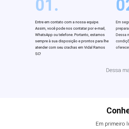
01.
0
Entre em contato com a nossa equipe.
Em segu
Assim, você pode nos contatar por e-mail,
prepar
WhatsApp ou telefone. Portanto, estamos
Dessa m
sempre à sua disposição e prontos para lhe
condiçõ
atender com seu crachas em Vidal Ramos
oferece
SC!
Dessa man
Conhe
Em primeiro l