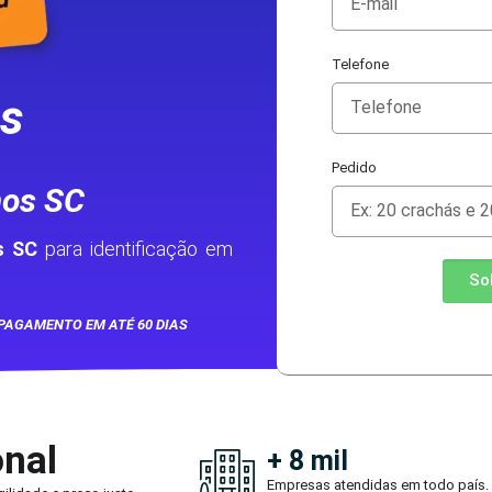
Telefone
as
Pedido
mos SC
s SC
para identificação em
So
PAGAMENTO EM ATÉ 60 DIAS
onal
+ 8 mil
Empresas atendidas em todo país.