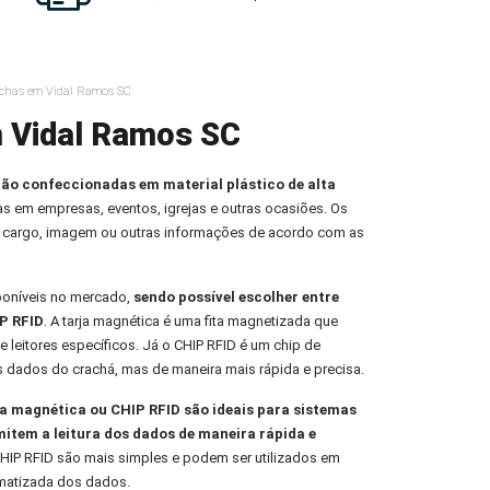
achas em Vidal Ramos SC
m Vidal Ramos SC
ção confeccionadas em material plástico de alta
oas em empresas, eventos, igrejas e outras ocasiões. Os
 cargo, imagem ou outras informações de acordo com as
poníveis no mercado,
sendo possível escolher entre
P RFID
. A tarja magnética é uma fita magnetizada que
e leitores específicos. Já o CHIP RFID é um chip de
s dados do crachá, mas de maneira mais rápida e precisa.
 magnética ou CHIP RFID são ideais para sistemas
mitem a leitura dos dados de maneira rápida e
HIP RFID são mais simples e podem ser utilizados em
omatizada dos dados.