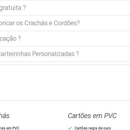
gratuita ?
bricar os Crachás e Cordões?
cação ?
rteirinhas Personalizadas ?
hás
Cartões em PVC
hás em PVC
Cartões regra de ouro