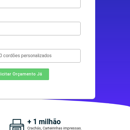
licitar Orçamento Já
+ 1 milhão
Crachás, Carteirinhas impressas.