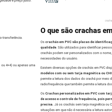
ilidade e preço justo.
cracha
O que são crachas em 
o-transferência.
Os
crachás em PVC
são placas de identifica
qualidade
. São utilizados para identificar pess
crachás podem ser personalizados com o nome,
necessidades do usuário.
×1 ou 4×4) ou apenas uma
Existem diversas opções de crachás em PVC dis
modelos com ou sem tarja magnética ou CHI
permite a leitura dos dados do crachá por meio d
radiofrequência que também permite a leitura do
Os
Crachas personalizados
em PVC com tarja
de acesso e controle de frequência, pois per
precisa.
Já os crachás sem tarja magnética ou C
situações em que não é necessária a leitura aut