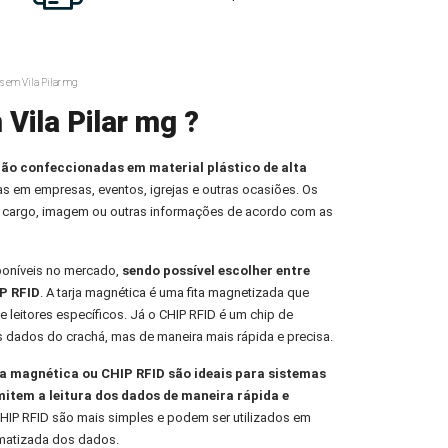
s em Vila Pilar mg
Vila Pilar mg ?
ção confeccionadas em material plástico de alta
oas em empresas, eventos, igrejas e outras ocasiões. Os
 cargo, imagem ou outras informações de acordo com as
poníveis no mercado,
sendo possível escolher entre
P RFID
. A tarja magnética é uma fita magnetizada que
e leitores específicos. Já o CHIP RFID é um chip de
s dados do crachá, mas de maneira mais rápida e precisa.
 magnética ou CHIP RFID são ideais para sistemas
mitem a leitura dos dados de maneira rápida e
HIP RFID são mais simples e podem ser utilizados em
omatizada dos dados.