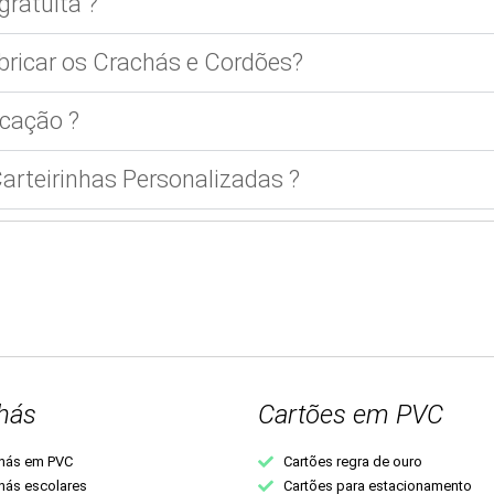
gratuita ?
bricar os Crachás e Cordões?
cação ?
rteirinhas Personalizadas ?
hás
Cartões em PVC
hás em PVC
Cartões regra de ouro
hás escolares
Cartões para estacionamento