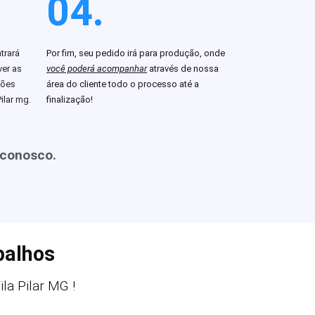
04.
trará
Por fim, seu pedido irá para produção, onde
er as
você poderá acompanhar
através de nossa
ções
área do cliente todo o processo até a
ilar mg.
finalização!
 conosco.
balhos
a Pilar MG !