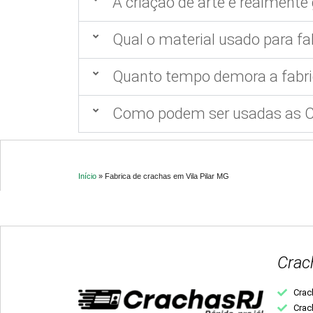
A criação de arte é realmente 
Qual o material usado para fa
Quanto tempo demora a fabri
Como podem ser usadas as Ca
Início
»
Fabrica de crachas em Vila Pilar MG
Crac
Crac
Crac