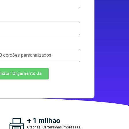
licitar Orçamento Já
+ 1 milhão
Crachás, Carteirinhas impressas.