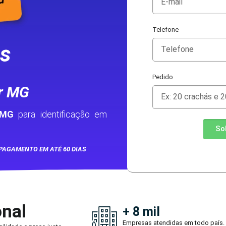
Telefone
as
Pedido
ar MG
 MG
para identificação em
So
PAGAMENTO EM ATÉ 60 DIAS
onal
+ 8 mil
Empresas atendidas em todo país.