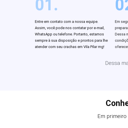
01.
0
Entre em contato com a nossa equipe.
Em segu
Assim, você pode nos contatar por e-mail,
prepar
WhatsApp ou telefone. Portanto, estamos
Dessa m
sempre à sua disposição e prontos para lhe
condiçõ
atender com seu crachas em Vila Pilar mg!
oferece
Dessa man
Conhe
Em primeiro 