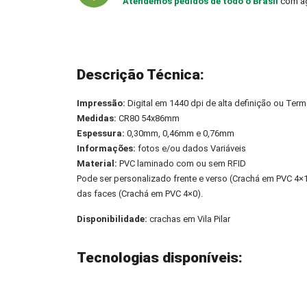
Atendemos pedidos de todo o Brasil
com ag
Descrição Técnica:
Impressão:
Digital em 1440 dpi de alta definição ou Term
Medidas:
CR80 54x86mm
Espessura:
0,30mm, 0,46mm e 0,76mm
Informações:
fotos e/ou dados Variáveis
Material:
PVC laminado com ou sem RFID
Pode ser personalizado frente e verso (Crachá em PVC 4
das faces (Crachá em PVC 4×0).
Disponibilidade:
crachas em Vila Pilar
Tecnologias disponíveis: