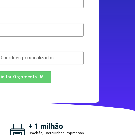
licitar Orçamento Já
+ 1 milhão
Crachás, Carteirinhas impressas.