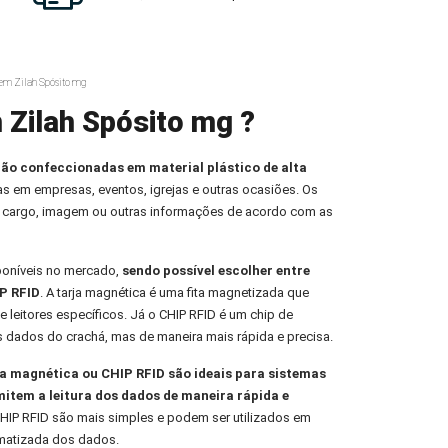
 em Zilah Spósito mg
 Zilah Spósito mg ?
ção confeccionadas em material plástico de alta
oas em empresas, eventos, igrejas e outras ocasiões. Os
 cargo, imagem ou outras informações de acordo com as
poníveis no mercado,
sendo possível escolher entre
P RFID
. A tarja magnética é uma fita magnetizada que
e leitores específicos. Já o CHIP RFID é um chip de
s dados do crachá, mas de maneira mais rápida e precisa.
 magnética ou CHIP RFID são ideais para sistemas
mitem a leitura dos dados de maneira rápida e
HIP RFID são mais simples e podem ser utilizados em
omatizada dos dados.