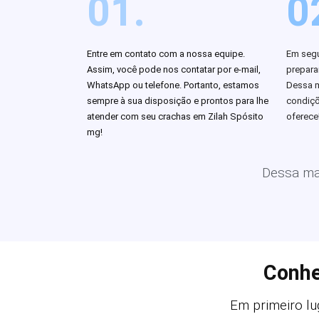
01.
0
Entre em contato com a nossa equipe.
Em segu
Assim, você pode nos contatar por e-mail,
prepar
WhatsApp ou telefone. Portanto, estamos
Dessa m
sempre à sua disposição e prontos para lhe
condiçõ
atender com seu crachas em Zilah Spósito
oferece
mg!
Dessa man
Conhe
Em primeiro lu