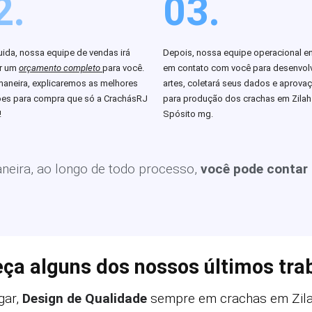
2.
03.
ida, nossa equipe de vendas irá
Depois, nossa equipe operacional en
ar um
orçamento completo
para você.
em contato com você para desenvolv
aneira, explicaremos as melhores
artes, coletará seus dados e aprova
es para compra que só a CrachásRJ
para produção dos crachas em Zilah
!
Spósito mg.
eira, ao longo de todo processo,
você pode contar
ça alguns dos nossos últimos tra
gar,
Design de Qualidade
sempre em crachas em Zila