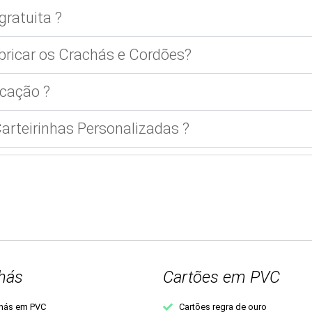
gratuita ?
bricar os Crachás e Cordões?
cação ?
rteirinhas Personalizadas ?
hás
Cartões em PVC
hás em PVC
Cartões regra de ouro