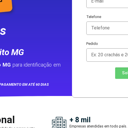
Telefone
as
Pedido
ito MG
to MG
para identificação em
So
PAGAMENTO EM ATÉ 60 DIAS
onal
+ 8 mil
Empresas atendidas em todo país.