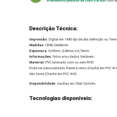
Atendemos pedidos de todo o Brasil
com ag
Descrição Técnica:
Impressão:
Digital em 1440 dpi de alta definição ou Term
Medidas:
CR80 54x86mm
Espessura:
0,30mm, 0,46mm e 0,76mm
Informações:
fotos e/ou dados Variáveis
Material:
PVC laminado com ou sem RFID
Pode ser personalizado frente e verso (Crachá em PVC 4
das faces (Crachá em PVC 4×0).
Disponibilidade:
crachas em Zilah Spósito
Tecnologias disponíveis: