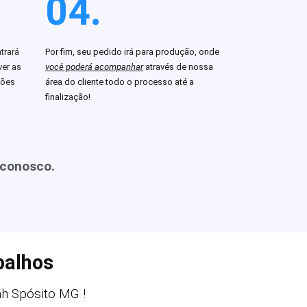
04.
trará
Por fim, seu pedido irá para produção, onde
er as
você poderá acompanhar
através de nossa
ções
área do cliente todo o processo até a
finalização!
 conosco.
balhos
h Spósito MG !