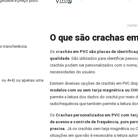
ilidade e preço justo.
crachas
O que são crachas em
o-transferência.
Os
crachás em PVC
são placas de identifica
qualidade
. São utilizados para identificar pess
crachás podem ser personalizados com o nome,
necessidades do usuário.
×1 ou 4×4) ou apenas uma
Existem diversas opções de crachás em PVC dis
modelos com ou sem tarja magnética ou CHI
permite a leitura dos dados do crachá por meio d
radiofrequência que também permite a leitura do
Os
Crachas personalizados
em PVC com tarja
de acesso e controle de frequência, pois per
precisa.
Já os crachás sem tarja magnética ou C
situações em que não é necessária a leitura aut