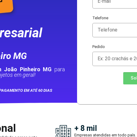
Telefone
esarial
Pedido
iro MG
m João Pinheiro MG
para
jetos em geral!
So
PAGAMENTO EM ATÉ 60 DIAS
onal
+ 8 mil
Empresas atendidas em todo país.