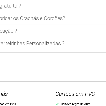
gratuita ?
bricar os Crachás e Cordões?
cação ?
rteirinhas Personalizadas ?
hás
Cartões em PVC
hás em PVC
Cartões regra de ouro