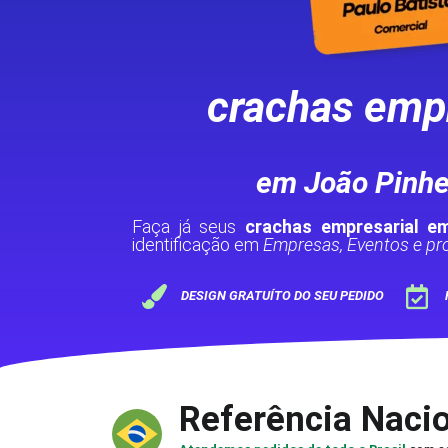
crachas empr
em João Pinhe
Faça já seus
crachas empresarial e
identificação em
Empresas, Eventos e pro
DESIGN GRATUÍTO DO SEU PEDIDO
Referência Naci