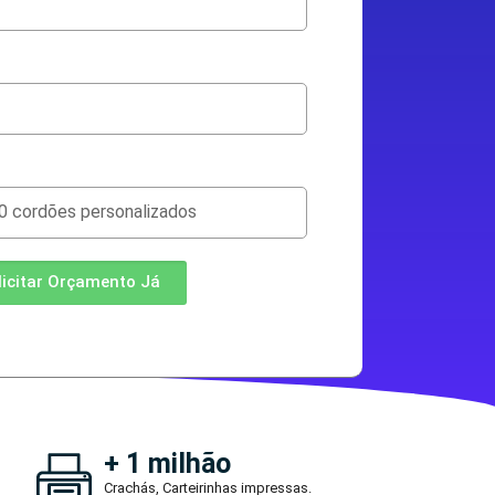
licitar Orçamento Já
+ 1 milhão
Crachás, Carteirinhas impressas.