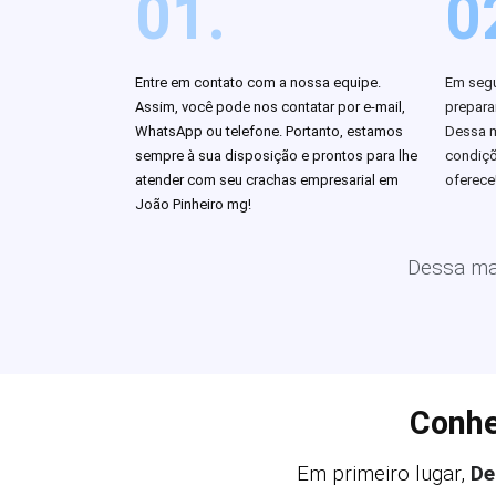
01.
0
Entre em contato com a nossa equipe.
Em segu
Assim, você pode nos contatar por e-mail,
prepar
WhatsApp ou telefone. Portanto, estamos
Dessa m
sempre à sua disposição e prontos para lhe
condiçõ
atender com seu crachas empresarial em
oferece
João Pinheiro mg!
Dessa man
Conhe
Em primeiro lugar,
De