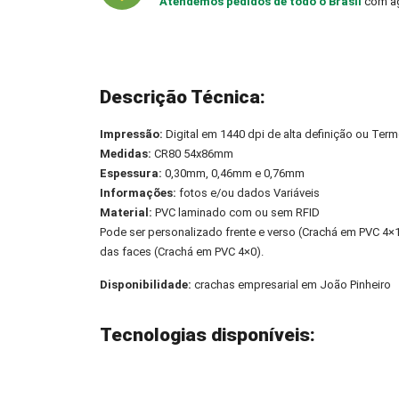
Atendemos pedidos de todo o Brasil
com ag
Descrição Técnica:
Impressão:
Digital em 1440 dpi de alta definição ou Term
Medidas:
CR80 54x86mm
Espessura:
0,30mm, 0,46mm e 0,76mm
Informações:
fotos e/ou dados Variáveis
Material:
PVC laminado com ou sem RFID
Pode ser personalizado frente e verso (Crachá em PVC 4
das faces (Crachá em PVC 4×0).
Disponibilidade:
crachas empresarial em João Pinheiro
Tecnologias disponíveis: