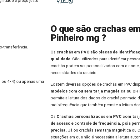
ilidade e preço justo.
O que são crachas em
Pinheiro mg ?
o-transferência.
Os
crachás em PVC
são placas de identifica
qualidade
. São utilizados para identificar pess
crachás podem ser personalizados com o nome,
necessidades do usuário.
×1 ou 4×4) ou apenas uma
Existem diversas opções de crachás em PVC dis
modelos com ou sem tarja magnética ou CHI
permite a leitura dos dados do crachá por meio d
radiofrequência que também permite a leitura do
Os
Crachas personalizados
em PVC com tarja
de acesso e controle de frequência, pois per
precisa.
Já os crachás sem tarja magnética ou C
situações em que não é necessária a leitura aut