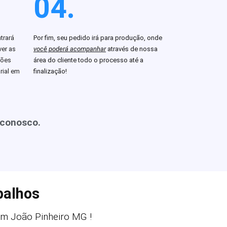
04.
trará
Por fim, seu pedido irá para produção, onde
er as
você poderá acompanhar
através de nossa
ções
área do cliente todo o processo até a
rial em
finalização!
 conosco.
balhos
m João Pinheiro MG !