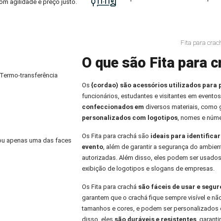
om agilidade e preço justo.
Fita para cra
O que são Fita para c
 Termo-transferência
Os
{cordao) são acessórios utilizados para 
funcionários, estudantes e visitantes em eventos
confeccionados em
diversos materiais, como
personalizados com logotipos
, nomes e núme
Os Fita para crachá são
ideais para identifica
) ou apenas uma das faces
evento
, além de garantir a segurança do ambien
autorizadas. Além disso, eles podem ser usados
exibição de logotipos e slogans de empresas.
Os Fita para crachá
são fáceis de usar e segu
garantem que o crachá fique sempre visível e nã
tamanhos e cores, e podem ser personalizados 
disso, eles
são duráveis e resistentes
, garant