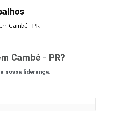
balhos
 em Cambé - PR !
 em Cambé - PR?
 nossa liderança.