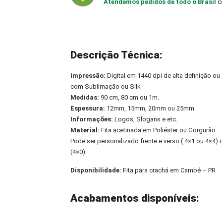
Atendemos pedidos de todo o Brasil
c
Descrição Técnica:
Impressão:
Digital em 1440 dpi de alta definição ou
com Sublimação ou SIlk
Medidas:
90 cm, 80 cm ou 1m.
Espessura:
12mm, 15mm, 20mm ou 25mm
Informações:
Logos, Slogans e etc.
Material:
Fita acetinada em Poliéster ou Gorgurão.
Pode ser personalizado frente e verso ( 4×1 ou 4×4
(4×0).
Disponibilidade:
Fita para crachá em Cambé – PR
Acabamentos disponíveis: