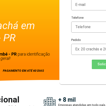
Telefone
rachá em
- PR
Pedido
ambé - PR
para identificação
geral!
Soli
PAGAMENTO EM ATÉ 60 DIAS
ional
+ 8 mil
Empresas atendidas em todo país.