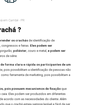
chá em Cambé - PR
rachá ?
prender os crachás
de identificação de
, congressos e feiras.
Eles podem ser
 gorgurão,
poliéster
, couro e metal,
e podem ser
ros de série.
r de forma clara e rápida os participantes de um
te, pois possibilitam a identificação de pessoas não
 como ferramenta de marketing, pois possibilitam a
ros, pois possuem mecanismos de fixação
que
o caia. Eles podem ser produzidos em diferentes
de acordo com as necessidades do cliente. Além
indo que o crachá esteja sempre legível e fácil de ser