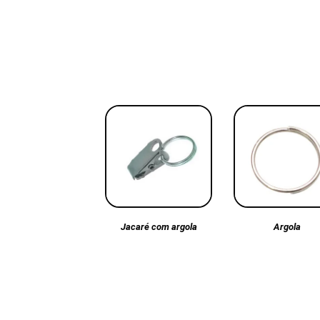
Argola
Jacaré com argola