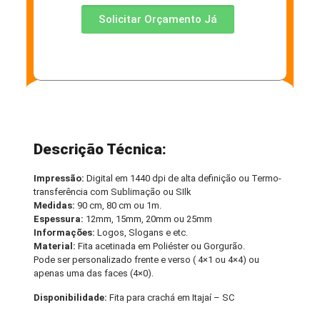
Solicitar Orçamento Já
Descrição Técnica:
Impressão:
Digital em 1440 dpi de alta definição ou Termo-
transferência com Sublimação ou SIlk
Medidas:
90 cm, 80 cm ou 1m.
Espessura:
12mm, 15mm, 20mm ou 25mm
Informações:
Logos, Slogans e etc.
Material:
Fita acetinada em Poliéster ou Gorgurão.
Pode ser personalizado frente e verso ( 4×1 ou 4×4) ou
apenas uma das faces (4×0).
Disponibilidade:
Fita para crachá em Itajaí – SC