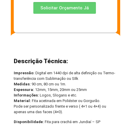
Solicitar Orçamento Já
Descrição Técnica:
Impressão:
Digital em 1440 dpi de alta definição ou Termo-
transferência com Sublimação ou SIlk
Medidas:
90 cm, 80 cm ou 1m.
Espessura:
12mm, 15mm, 20mm ou 25mm
Informações:
Logos, Slogans e etc.
Material:
Fita acetinada em Poliéster ou Gorgurão.
Pode ser personalizado frente e verso ( 4×1 ou 4×4) ou
apenas uma das faces (4×0).
Disponibilidade:
Fita para crachá em Jundiaí – SP