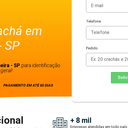
Telefone
rachá em
- SP
Pedido
eira - SP
para identificação
geral!
Soli
PAGAMENTO EM ATÉ 60 DIAS
ional
+ 8 mil
Empresas atendidas em todo país.