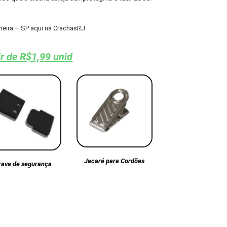
meira – SP aqui na CrachasRJ
ir de R$1,99 unid
Jacaré para Cordões
rava de segurança