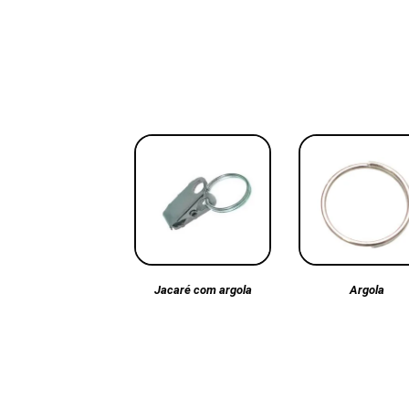
Argola
Jacaré com argola