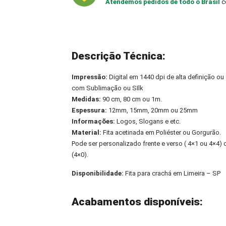
Atendemos pedidos de todo o Brasil
c
Descrição Técnica:
Impressão:
Digital em 1440 dpi de alta definição ou
com Sublimação ou SIlk
Medidas:
90 cm, 80 cm ou 1m.
Espessura:
12mm, 15mm, 20mm ou 25mm
Informações:
Logos, Slogans e etc.
Material:
Fita acetinada em Poliéster ou Gorgurão.
Pode ser personalizado frente e verso ( 4×1 ou 4×4
(4×0).
Disponibilidade:
Fita para crachá em Limeira – SP
Acabamentos disponíveis: