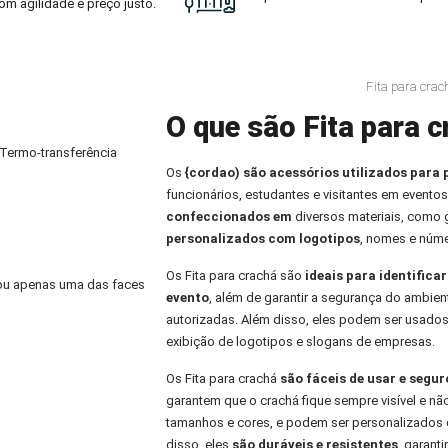
om agilidade e preço justo.
Fita para cra
O que são Fita para c
 Termo-transferência
Os
{cordao) são acessórios utilizados para 
funcionários, estudantes e visitantes em eventos
confeccionados em
diversos materiais, como
personalizados com logotipos
, nomes e núme
Os Fita para crachá são
ideais para identifica
) ou apenas uma das faces
evento
, além de garantir a segurança do ambien
autorizadas. Além disso, eles podem ser usados
exibição de logotipos e slogans de empresas.
Os Fita para crachá
são fáceis de usar e segu
garantem que o crachá fique sempre visível e nã
tamanhos e cores, e podem ser personalizados 
disso, eles
são duráveis e resistentes
, garant