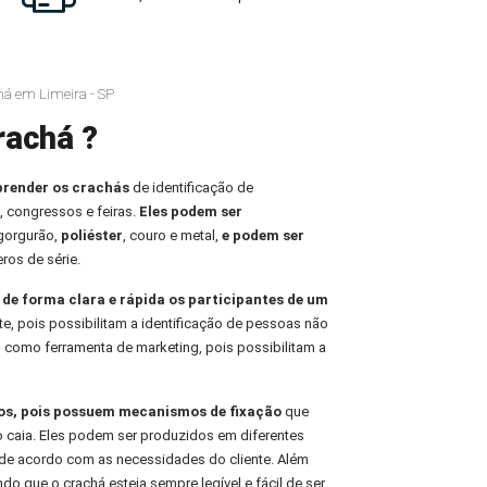
chá em Limeira - SP
rachá ?
prender os crachás
de identificação de
, congressos e feiras.
Eles podem ser
 gorgurão,
poliéster
, couro e metal,
e podem ser
ros de série.
r de forma clara e rápida os participantes de um
te, pois possibilitam a identificação de pessoas não
 como ferramenta de marketing, pois possibilitam a
ros, pois possuem mecanismos de fixação
que
o caia. Eles podem ser produzidos em diferentes
de acordo com as necessidades do cliente. Além
indo que o crachá esteja sempre legível e fácil de ser