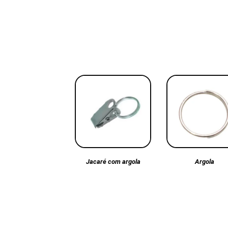
Argola
Jacaré com argola