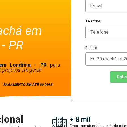
Telefone
rachá em
 - PR
Pedido
 em Londrina - PR
para
 projetos em geral!
Soli
PAGAMENTO EM ATÉ 60 DIAS
ional
+ 8 mil
Empresas atendidas em todo país.