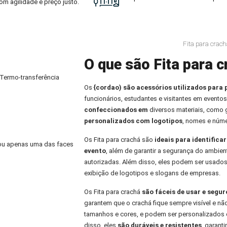
om agilidade e preço justo.
Fita para crac
O que são Fita para c
 Termo-transferência
Os
{cordao) são acessórios utilizados para 
funcionários, estudantes e visitantes em eventos
confeccionados em
diversos materiais, como
personalizados com logotipos
, nomes e núme
Os Fita para crachá são
ideais para identifica
) ou apenas uma das faces
evento
, além de garantir a segurança do ambien
autorizadas. Além disso, eles podem ser usados
exibição de logotipos e slogans de empresas.
Os Fita para crachá
são fáceis de usar e segu
garantem que o crachá fique sempre visível e nã
tamanhos e cores, e podem ser personalizados 
disso, eles
são duráveis e resistentes
, garant