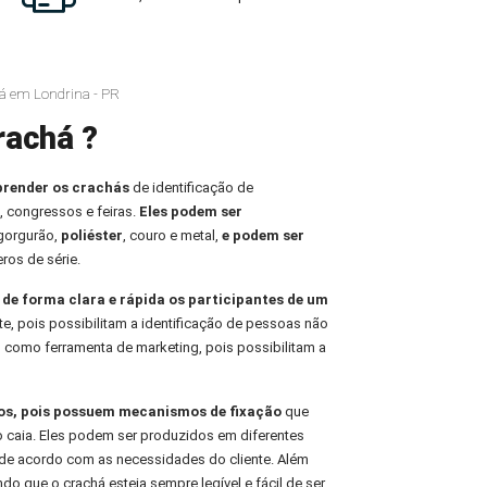
há em Londrina - PR
rachá ?
prender os crachás
de identificação de
, congressos e feiras.
Eles podem ser
 gorgurão,
poliéster
, couro e metal,
e podem ser
ros de série.
r de forma clara e rápida os participantes de um
te, pois possibilitam a identificação de pessoas não
 como ferramenta de marketing, pois possibilitam a
ros, pois possuem mecanismos de fixação
que
o caia. Eles podem ser produzidos em diferentes
de acordo com as necessidades do cliente. Além
indo que o crachá esteja sempre legível e fácil de ser