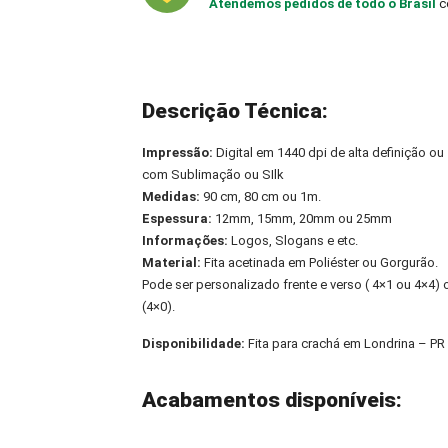
Atendemos pedidos de todo o Brasil
c
Descrição Técnica:
Impressão:
Digital em 1440 dpi de alta definição ou
com Sublimação ou SIlk
Medidas:
90 cm, 80 cm ou 1m.
Espessura:
12mm, 15mm, 20mm ou 25mm
Informações:
Logos, Slogans e etc.
Material:
Fita acetinada em Poliéster ou Gorgurão.
Pode ser personalizado frente e verso ( 4×1 ou 4×4
(4×0).
Disponibilidade:
Fita para crachá em Londrina – PR
Acabamentos disponíveis: