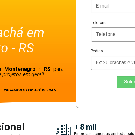
Telefone
rachá em
o - RS
Pedido
em Montenegro - RS
para
 projetos em geral!
Soli
PAGAMENTO EM ATÉ 60 DIAS
ional
+ 8 mil
Empresas atendidas em todo país.