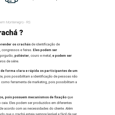
á em Montenegro - RS
rachá ?
prender os crachás
de identificação de
, congressos e feiras.
Eles podem ser
 gorgurão,
poliéster
, couro e metal,
e podem ser
ros de série.
r de forma clara e rápida os participantes de um
te, pois possibilitam a identificação de pessoas não
 como ferramenta de marketing, pois possibilitam a
ros, pois possuem mecanismos de fixação
que
o caia. Eles podem ser produzidos em diferentes
de acordo com as necessidades do cliente. Além
indo que o crachá esteja sempre legível e fácil de ser