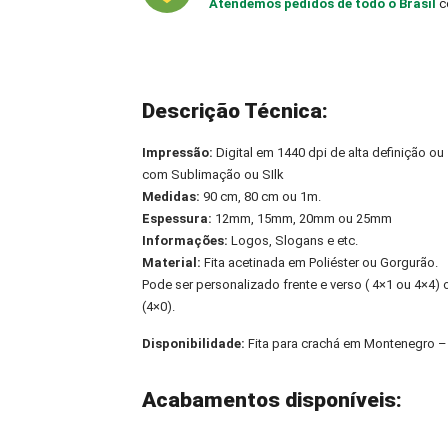
Atendemos pedidos de todo o Brasil
c
Descrição Técnica:
Impressão:
Digital em 1440 dpi de alta definição ou
com Sublimação ou SIlk
Medidas:
90 cm, 80 cm ou 1m.
Espessura:
12mm, 15mm, 20mm ou 25mm
Informações:
Logos, Slogans e etc.
Material:
Fita acetinada em Poliéster ou Gorgurão.
Pode ser personalizado frente e verso ( 4×1 ou 4×4
(4×0).
Disponibilidade:
Fita para crachá em Montenegro 
Acabamentos disponíveis: