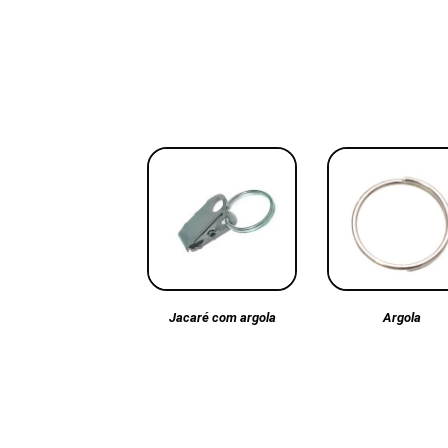
Argola
Jacaré com argola