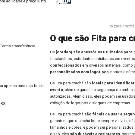
om agilidade e preço justo.
Fita para crach
O que são Fita para c
 Termo-transferência
Os
{cordao) são acessórios utilizados para 
funcionários, estudantes e visitantes em eventos
confeccionados em
diversos materiais, como
personalizados com logotipos
, nomes e núme
Os Fita para crachá são
ideais para identifica
) ou apenas uma das faces
evento
, além de garantir a segurança do ambien
autorizadas. Além disso, eles podem ser usados
exibição de logotipos e slogans de empresas.
– RS
Os Fita para crachá
são fáceis de usar e segu
garantem que o crachá fique sempre visível e nã
tamanhos e cores, e podem ser personalizados 
disso, eles
são duráveis e resistentes
, garant