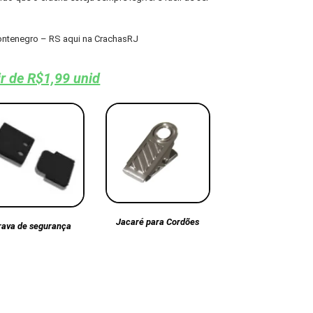
ontenegro – RS aqui na CrachasRJ
ir de R$1,99 unid
Jacaré para Cordões
rava de segurança