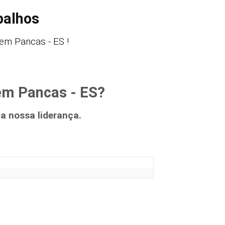
balhos
em Pancas - ES !
 em Pancas - ES?
 nossa liderança.