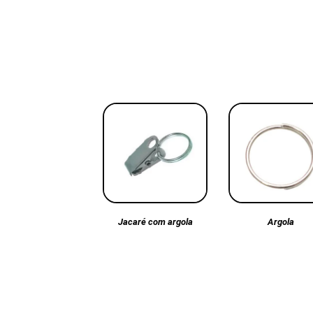
Argola
Jacaré com argola