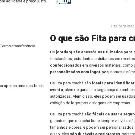
om agilidade e preço justo.
Fita para cra
O que são Fita para c
 Termo-transferência
Os
{cordao) são acessórios utilizados para 
funcionários, estudantes e visitantes em eventos
confeccionados em
diversos materiais, como
personalizados com logotipos
, nomes e núme
Os Fita para crachá são
ideais para identifica
) ou apenas uma das faces
evento
, além de garantir a segurança do ambien
autorizadas. Além disso, eles podem ser usados
exibição de logotipos e slogans de empresas.
Os Fita para crachá
são fáceis de usar e segu
garantem que o crachá fique sempre visível e nã
tamanhos e cores, e podem ser personalizados 
disso, eles
são duráveis e resistentes
, garant