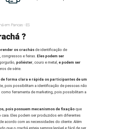
chá em Pancas - ES
rachá ?
prender os crachás
de identificação de
, congressos e feiras.
Eles podem ser
 gorgurão,
poliéster
, couro e metal,
e podem ser
ros de série.
r de forma clara e rápida os participantes de um
te, pois possibilitam a identificação de pessoas não
 como ferramenta de marketing, pois possibilitam a
ros, pois possuem mecanismos de fixação
que
o caia. Eles podem ser produzidos em diferentes
de acordo com as necessidades do cliente. Além
indo que o crachá esteja sempre legível e fácil de ser