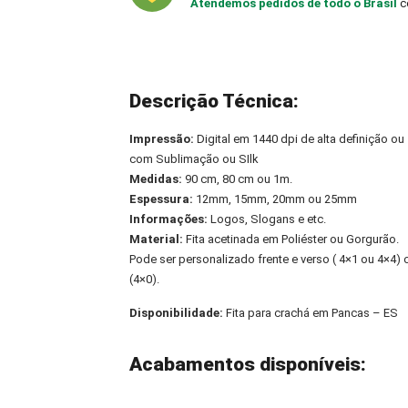
Atendemos pedidos de todo o Brasil
c
Descrição Técnica:
Impressão:
Digital em 1440 dpi de alta definição ou
com Sublimação ou SIlk
Medidas:
90 cm, 80 cm ou 1m.
Espessura:
12mm, 15mm, 20mm ou 25mm
Informações:
Logos, Slogans e etc.
Material:
Fita acetinada em Poliéster ou Gorgurão.
Pode ser personalizado frente e verso ( 4×1 ou 4×4
(4×0).
Disponibilidade:
Fita para crachá em Pancas – ES
Acabamentos disponíveis: