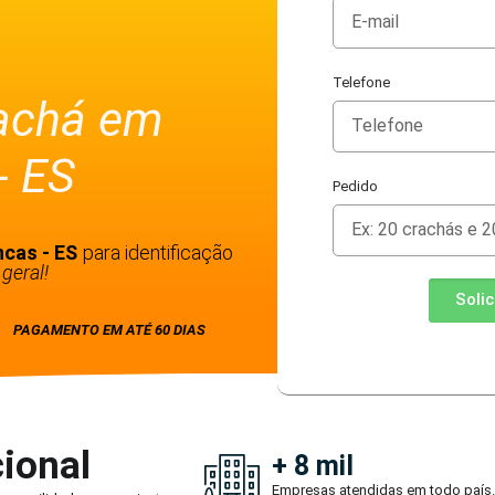
Telefone
rachá em
- ES
Pedido
ncas - ES
para identificação
geral!
Soli
PAGAMENTO EM ATÉ 60 DIAS
ional
+ 8 mil
Empresas atendidas em todo país.