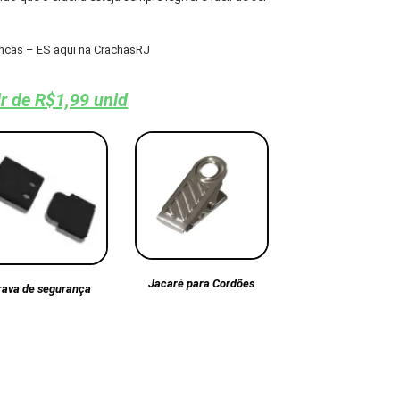
ncas – ES aqui na CrachasRJ
ir de R$1,99 unid
Jacaré para Cordões
rava de segurança