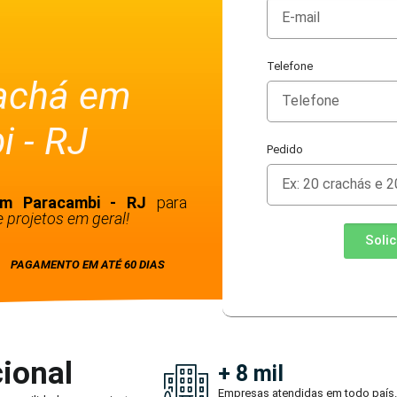
Telefone
rachá em
 - RJ
Pedido
 em Paracambi - RJ
para
 projetos em geral!
Soli
PAGAMENTO EM ATÉ 60 DIAS
ional
+ 8 mil
Empresas atendidas em todo país.