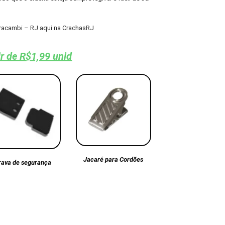
racambi – RJ aqui na CrachasRJ
ir de R$1,99 unid
Jacaré para Cordões
rava de segurança