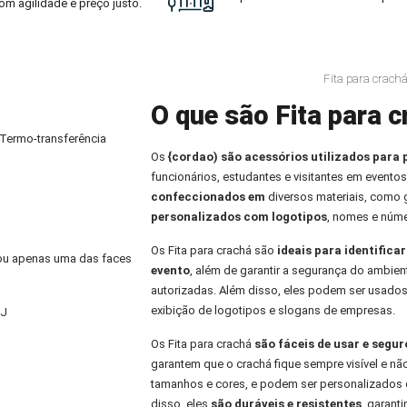
om agilidade e preço justo.
Fita para crach
O que são Fita para c
 Termo-transferência
Os
{cordao) são acessórios utilizados para 
funcionários, estudantes e visitantes em eventos
confeccionados em
diversos materiais, como
personalizados com logotipos
, nomes e núme
Os Fita para crachá são
ideais para identifica
) ou apenas uma das faces
evento
, além de garantir a segurança do ambien
autorizadas. Além disso, eles podem ser usados
exibição de logotipos e slogans de empresas.
RJ
Os Fita para crachá
são fáceis de usar e segu
garantem que o crachá fique sempre visível e nã
tamanhos e cores, e podem ser personalizados 
disso, eles
são duráveis e resistentes
, garant