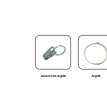
Argola
Jacaré com argola