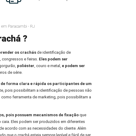
á em Paracambi - RJ
rachá ?
prender os crachás
de identificação de
, congressos e feiras.
Eles podem ser
 gorgurão,
poliéster
, couro e metal,
e podem ser
ros de série.
r de forma clara e rápida os participantes de um
te, pois possibilitam a identificação de pessoas não
 como ferramenta de marketing, pois possibilitam a
ros, pois possuem mecanismos de fixação
que
o caia. Eles podem ser produzidos em diferentes
de acordo com as necessidades do cliente. Além
indo que o crachá esteja sempre legível e fácil de ser