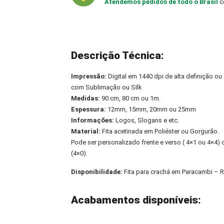
Atendemos pedidos de todo o Brasil
c
Descrição Técnica:
Impressão:
Digital em 1440 dpi de alta definição ou
com Sublimação ou SIlk
Medidas:
90 cm, 80 cm ou 1m.
Espessura:
12mm, 15mm, 20mm ou 25mm
Informações:
Logos, Slogans e etc.
Material:
Fita acetinada em Poliéster ou Gorgurão.
Pode ser personalizado frente e verso ( 4×1 ou 4×4
(4×0).
Disponibilidade:
Fita para crachá em Paracambi – 
Acabamentos disponíveis: