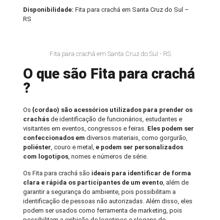
Disponibilidade:
Fita para crachá em Santa Cruz do Sul –
RS
Fita para crachá em Santa Cruz do Sul - RS
O que são Fita para crachá
?
Os
{cordao) são acessórios utilizados para prender os
crachás
de identificação de funcionários, estudantes e
visitantes em eventos, congressos e feiras.
Eles podem ser
confeccionados em
diversos materiais, como gorgurão,
poliéster
, couro e metal,
e podem ser personalizados
com logotipos
, nomes e números de série.
Os Fita para crachá são
ideais para identificar de forma
clara e rápida os participantes de um evento
, além de
garantir a segurança do ambiente, pois possibilitam a
identificação de pessoas não autorizadas. Além disso, eles
podem ser usados como ferramenta de marketing, pois
possibilitam a exibição de logotipos e slogans de