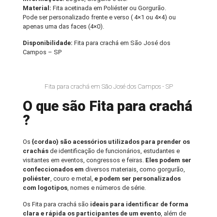
Material:
Fita acetinada em Poliéster ou Gorgurão.
Pode ser personalizado frente e verso ( 4×1 ou 4×4) ou
apenas uma das faces (4×0).
Disponibilidade:
Fita para crachá em São José dos
Campos – SP
Fita para crachá em São José dos Campos - SP
O que são Fita para crachá
?
Os
{cordao) são acessórios utilizados para prender os
crachás
de identificação de funcionários, estudantes e
visitantes em eventos, congressos e feiras.
Eles podem ser
confeccionados em
diversos materiais, como gorgurão,
poliéster
, couro e metal,
e podem ser personalizados
com logotipos
, nomes e números de série.
Os Fita para crachá são
ideais para identificar de forma
clara e rápida os participantes de um evento
, além de