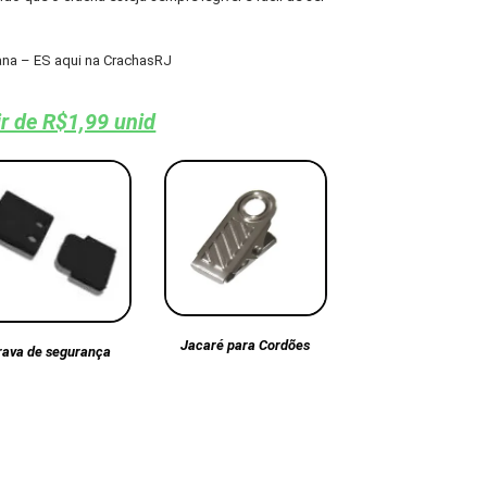
ana – ES aqui na CrachasRJ
ir de R$1,99 unid
Jacaré para Cordões
rava de segurança