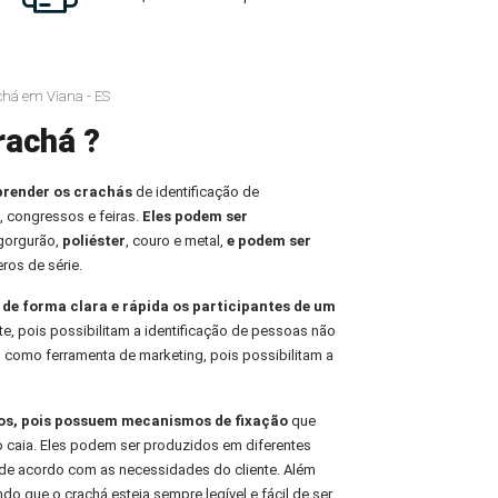
achá em Viana - ES
rachá ?
prender os crachás
de identificação de
, congressos e feiras.
Eles podem ser
 gorgurão,
poliéster
, couro e metal,
e podem ser
ros de série.
r de forma clara e rápida os participantes de um
te, pois possibilitam a identificação de pessoas não
 como ferramenta de marketing, pois possibilitam a
ros, pois possuem mecanismos de fixação
que
o caia. Eles podem ser produzidos em diferentes
de acordo com as necessidades do cliente. Além
indo que o crachá esteja sempre legível e fácil de ser