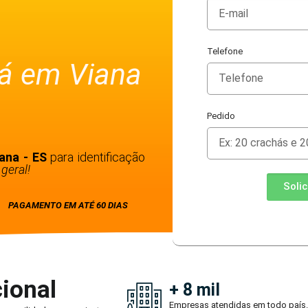
Telefone
há em Viana
Pedido
iana - ES
para identificação
geral!
Soli
PAGAMENTO EM ATÉ 60 DIAS
ional
+ 8 mil
Empresas atendidas em todo país.