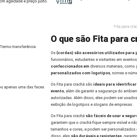
om agilidade e preço justo.
Fita para cr
O que são Fita para c
 Termo-transferência
Os
{cordao) são acessórios utilizados para 
funcionários, estudantes e visitantes em eventos
confeccionados em
diversos materiais, como
personalizados com logotipos
, nomes e núme
Os Fita para crachá são
ideais para identifica
) ou apenas uma das faces
evento
, além de garantir a segurança do ambien
autorizadas. Além disso, eles podem ser usados
exibição de logotipos e slogans de empresas.
Os Fita para crachá
são fáceis de usar e segu
garantem que o crachá fique sempre visível e nã
tamanhos e cores, e podem ser personalizados 
disso, eles
são duráveis e resistentes
, garant