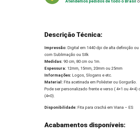
Atendemos pedidos de todo o Brasil
c
Descrição Técnica:
Impressão:
Digital em 1440 dpi de alta definição ou
com Sublimação ou SIlk
Medidas:
90 cm, 80 cm ou 1m.
Espessura:
12mm, 15mm, 20mm ou 25mm
Informações:
Logos, Slogans e etc.
Material:
Fita acetinada em Poliéster ou Gorgurão.
Pode ser personalizado frente e verso ( 4×1 ou 4×4
(4×0).
Disponibilidade:
Fita para crachá em Viana – ES
Acabamentos disponíveis: