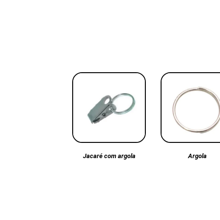
Argola
Jacaré com argola