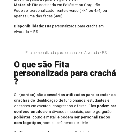
Material:
Fita acetinada em Poliéster ou Gorgurão.
Pode ser personalizado frente e verso ( 4×1 ou 4×4) ou
apenas uma das faces (4×0).
Disponibilidade:
Fita personalizada para crachá em
Alvorada – RS
Fita personalizada para crachá em Alvorada - RS
O que são Fita
personalizada para crachá
?
Os
{cordao) são acessórios utilizados para prender os
crachás
de identificação de funcionários, estudantes e
visitantes em eventos, congressos e feiras.
Eles podem ser
confeccionados em
diversos materiais, como gorgurão,
poliéster
, couro e metal,
e podem ser personalizados
com logotipos
, nomes e números de série.