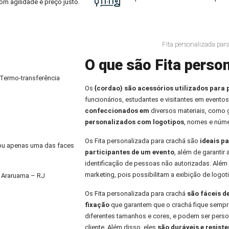
om agilidade e preço justo.
Fita personalizada pa
O que são Fita person
 Termo-transferência
Os
{cordao) são acessórios utilizados para 
funcionários, estudantes e visitantes em eventos
confeccionados em
diversos materiais, como
personalizados com logotipos
, nomes e núme
Os Fita personalizada para crachá são
ideais pa
) ou apenas uma das faces
participantes de um evento
, além de garantir
identificação de pessoas não autorizadas. Alé
marketing, pois possibilitam a exibição de logo
m Araruama – RJ
Os Fita personalizada para crachá
são fáceis d
fixação
que garantem que o crachá fique sempre
diferentes tamanhos e cores, e podem ser per
cliente. Além disso, eles
são duráveis e resiste