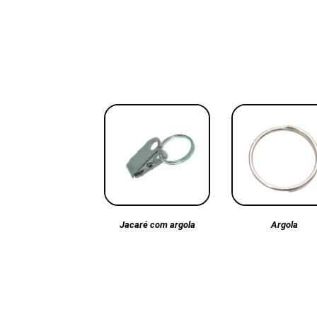
Argola
Jacaré com argola