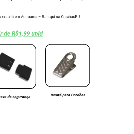
a crachá em Araruama – RJ aqui na CrachasRJ
ir de R$1,99 unid
Jacaré para Cordões
rava de segurança