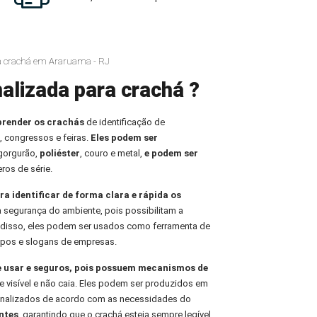
ra crachá em Araruama - RJ
alizada para crachá ?
prender os crachás
de identificação de
, congressos e feiras.
Eles podem ser
 gorgurão,
poliéster
, couro e metal,
e podem ser
ros de série.
ra identificar de forma clara e rápida os
 a segurança do ambiente, pois possibilitam a
m disso, eles podem ser usados como ferramenta de
tipos e slogans de empresas.
e usar e seguros, pois possuem mecanismos de
 visível e não caia. Eles podem ser produzidos em
sonalizados de acordo com as necessidades do
ntes
, garantindo que o crachá esteja sempre legível