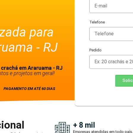
Telefone
izada para
ruama - RJ
Pedido
a crachá em Araruama - RJ
tos e projetos em geral!
Soli
PAGAMENTO EM ATÉ 60 DIAS
ional
+ 8 mil
Empresas atendidas em todo país.