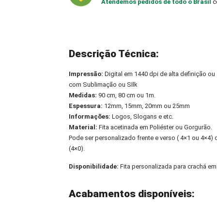
Atendemos pedidos de todo o Brasil
c
Descrição Técnica:
Impressão:
Digital em 1440 dpi de alta definição ou
com Sublimação ou SIlk
Medidas:
90 cm, 80 cm ou 1m.
Espessura:
12mm, 15mm, 20mm ou 25mm
Informações:
Logos, Slogans e etc.
Material:
Fita acetinada em Poliéster ou Gorgurão.
Pode ser personalizado frente e verso ( 4×1 ou 4×4
(4×0).
Disponibilidade:
Fita personalizada para crachá e
Acabamentos disponíveis: