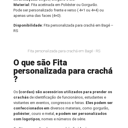
Material:
Fita acetinada em Poliéster ou Gorgurão.
Pode ser personalizado frente e verso ( 4×1 ou 4×4) ou
apenas uma das faces (4×0).
Disponibilidade:
Fita personalizada para crachá em Bagé –
RS
Fita personalizada para crachá em Bagé - RS
O que são Fita
personalizada para crachá
?
Os
{cordao) são acessórios utilizados para prender os
crachás
de identificação de funcionários, estudantes e
visitantes em eventos, congressos e feiras.
Eles podem ser
confeccionados em
diversos materiais, como gorgurão,
poliéster
, couro e metal,
e podem ser personalizados
com logotipos
, nomes e números de série.