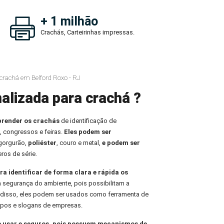
+ 1 milhão
Crachás, Carteirinhas impressas.
 crachá em Belford Roxo - RJ
alizada para crachá ?
prender os crachás
de identificação de
, congressos e feiras.
Eles podem ser
 gorgurão,
poliéster
, couro e metal,
e podem ser
ros de série.
ra identificar de forma clara e rápida os
 a segurança do ambiente, pois possibilitam a
m disso, eles podem ser usados como ferramenta de
tipos e slogans de empresas.
e usar e seguros, pois possuem mecanismos de