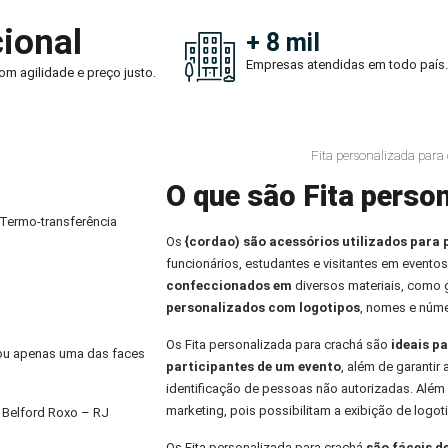
ional
+ 8 mil
Empresas atendidas em todo país.
om agilidade e preço justo.
Fita personalizada para
O que são Fita person
 Termo-transferência
Os
{cordao) são acessórios utilizados para 
funcionários, estudantes e visitantes em eventos
confeccionados em
diversos materiais, como
personalizados com logotipos
, nomes e núme
Os Fita personalizada para crachá são
ideais pa
) ou apenas uma das faces
participantes de um evento
, além de garantir
identificação de pessoas não autorizadas. Alé
marketing, pois possibilitam a exibição de logo
 Belford Roxo – RJ
Os Fita personalizada para crachá
são fáceis d