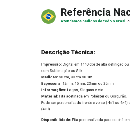
Referência Nac
Atendemos pedidos de todo o Brasil
c
Descrição Técnica:
Impressão:
Digital em 1440 dpi de alta definição ou
com Sublimação ou SIlk
Medidas:
90 cm, 80 cm ou 1m.
Espessura:
12mm, 15mm, 20mm ou 25mm
Informações:
Logos, Slogans e etc.
Material:
Fita acetinada em Poliéster ou Gorgurão.
Pode ser personalizado frente e verso ( 4×1 ou 4×4
(4×0).
Disponibilidade:
Fita personalizada para crachá em