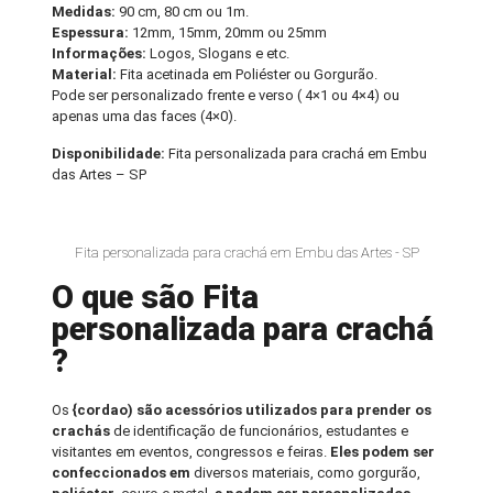
Medidas:
90 cm, 80 cm ou 1m.
Espessura:
12mm, 15mm, 20mm ou 25mm
Informações:
Logos, Slogans e etc.
Material:
Fita acetinada em Poliéster ou Gorgurão.
Pode ser personalizado frente e verso ( 4×1 ou 4×4) ou
apenas uma das faces (4×0).
Disponibilidade:
Fita personalizada para crachá em Embu
das Artes – SP
Fita personalizada para crachá em Embu das Artes - SP
O que são Fita
personalizada para crachá
?
Os
{cordao) são acessórios utilizados para prender os
crachás
de identificação de funcionários, estudantes e
visitantes em eventos, congressos e feiras.
Eles podem ser
confeccionados em
diversos materiais, como gorgurão,