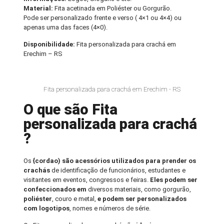
Material:
Fita acetinada em Poliéster ou Gorgurão.
Pode ser personalizado frente e verso ( 4×1 ou 4×4) ou
apenas uma das faces (4×0).
Disponibilidade:
Fita personalizada para crachá em
Erechim – RS
Fita personalizada para crachá em Erechim - RS
O que são Fita
personalizada para crachá
?
Os
{cordao) são acessórios utilizados para prender os
crachás
de identificação de funcionários, estudantes e
visitantes em eventos, congressos e feiras.
Eles podem ser
confeccionados em
diversos materiais, como gorgurão,
poliéster
, couro e metal,
e podem ser personalizados
com logotipos
, nomes e números de série.