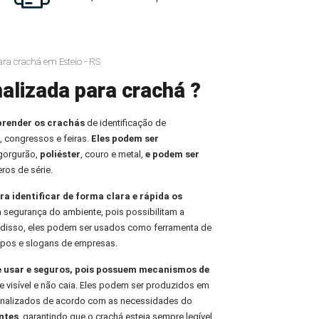
ara crachá em Esteio - RS
alizada para crachá ?
prender os crachás
de identificação de
, congressos e feiras.
Eles podem ser
 gorgurão,
poliéster
, couro e metal,
e podem ser
ros de série.
ra identificar de forma clara e rápida os
 a segurança do ambiente, pois possibilitam a
m disso, eles podem ser usados como ferramenta de
tipos e slogans de empresas.
e usar e seguros, pois possuem mecanismos de
 visível e não caia. Eles podem ser produzidos em
sonalizados de acordo com as necessidades do
ntes
, garantindo que o crachá esteja sempre legível