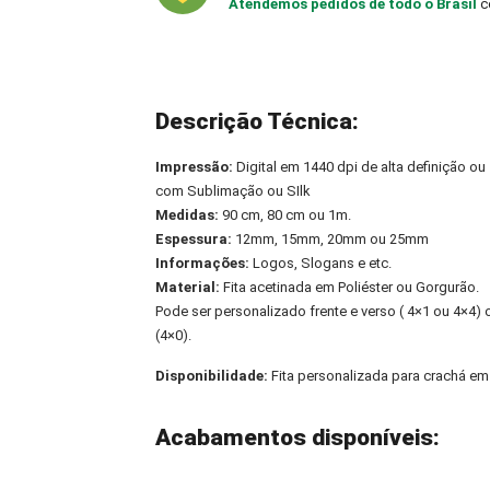
Atendemos pedidos de todo o Brasil
c
Descrição Técnica:
Impressão:
Digital em 1440 dpi de alta definição ou
com Sublimação ou SIlk
Medidas:
90 cm, 80 cm ou 1m.
Espessura:
12mm, 15mm, 20mm ou 25mm
Informações:
Logos, Slogans e etc.
Material:
Fita acetinada em Poliéster ou Gorgurão.
Pode ser personalizado frente e verso ( 4×1 ou 4×4
(4×0).
Disponibilidade:
Fita personalizada para crachá em
Acabamentos disponíveis: