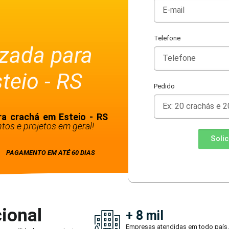
Telefone
izada para
teio - RS
Pedido
ra crachá em Esteio - RS
tos e projetos em geral!
Soli
PAGAMENTO EM ATÉ 60 DIAS
ional
+ 8 mil
Empresas atendidas em todo país.