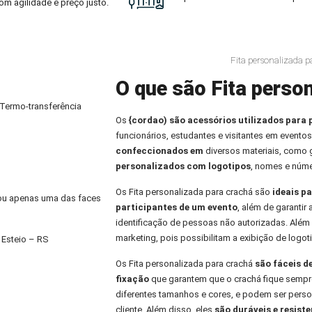
om agilidade e preço justo.
Fita personalizada p
O que são Fita person
 Termo-transferência
Os
{cordao) são acessórios utilizados para 
funcionários, estudantes e visitantes em eventos
confeccionados em
diversos materiais, como
personalizados com logotipos
, nomes e núme
Os Fita personalizada para crachá são
ideais pa
) ou apenas uma das faces
participantes de um evento
, além de garantir
identificação de pessoas não autorizadas. Alé
marketing, pois possibilitam a exibição de logo
 Esteio – RS
Os Fita personalizada para crachá
são fáceis d
fixação
que garantem que o crachá fique sempre
diferentes tamanhos e cores, e podem ser per
cliente. Além disso, eles
são duráveis e resiste