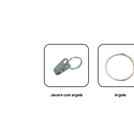
Argola
Jacaré com argola