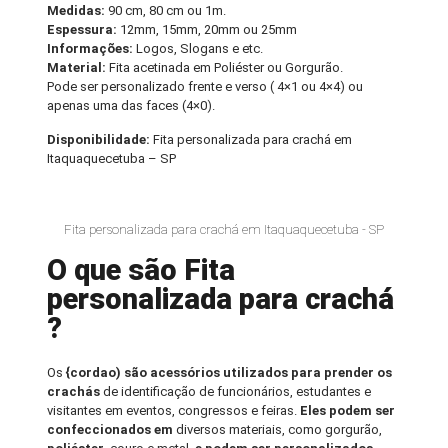
Medidas:
90 cm, 80 cm ou 1m.
Espessura:
12mm, 15mm, 20mm ou 25mm
Informações:
Logos, Slogans e etc.
Material:
Fita acetinada em Poliéster ou Gorgurão.
Pode ser personalizado frente e verso ( 4×1 ou 4×4) ou
apenas uma das faces (4×0).
Disponibilidade:
Fita personalizada para crachá em
Itaquaquecetuba – SP
Fita personalizada para crachá em Itaquaquecetuba - SP
O que são Fita
personalizada para crachá
?
Os
{cordao) são acessórios utilizados para prender os
crachás
de identificação de funcionários, estudantes e
visitantes em eventos, congressos e feiras.
Eles podem ser
confeccionados em
diversos materiais, como gorgurão,