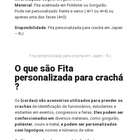
Material:
Fita acetinada em Poliéster ou Gorgurão.
Pode ser personalizado frente e verso ( 4×1 ou 4×4) ou
apenas uma das faces (4×0).
Disponibilidade:
Fita personalizada para crachá em Japeri
– RJ
Fita personalizada para crachá em Japeri - RJ
O que são Fita
personalizada para crachá
?
Os
{cordao) são acessórios utilizados para prender os
crachás
de identificação de funcionários, estudantes e
visitantes em eventos, congressos e feiras.
Eles podem ser
confeccionados em
diversos materiais, como gorgurão,
poliéster
, couro e metal,
e podem ser personalizados
com logotipos
, nomes e números de série.