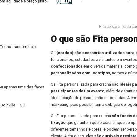
om agilidade e preço justo.
Fita personalizada pa
O que são Fita person
 Termo-transferência
Os
{cordao) são acessórios utilizados para 
funcionários, estudantes e visitantes em eventos
confeccionados em
diversos materiais, como
personalizados com logotipos
, nomes e núme
Os Fita personalizada para crachá são
ideais pa
) ou apenas uma das faces
participantes de um evento
, além de garantir
identificação de pessoas não autorizadas. Alé
marketing, pois possibilitam a exibição de logo
Joinville – SC
Os Fita personalizada para crachá
são fáceis d
fixação
que garantem que o crachá fique sempre
diferentes tamanhos e cores, e podem ser per
cliente. Além disso, eles
são duráveis e resiste