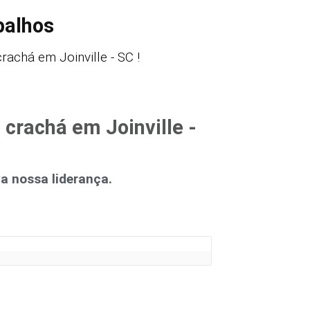
balhos
achá em Joinville - SC !
 crachá em Joinville -
 nossa liderança.