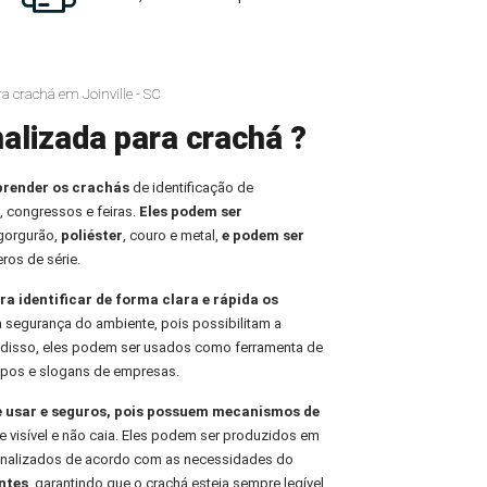
ra crachá em Joinville - SC
alizada para crachá ?
prender os crachás
de identificação de
, congressos e feiras.
Eles podem ser
 gorgurão,
poliéster
, couro e metal,
e podem ser
ros de série.
ra identificar de forma clara e rápida os
 a segurança do ambiente, pois possibilitam a
m disso, eles podem ser usados como ferramenta de
tipos e slogans de empresas.
e usar e seguros, pois possuem mecanismos de
 visível e não caia. Eles podem ser produzidos em
sonalizados de acordo com as necessidades do
ntes
, garantindo que o crachá esteja sempre legível