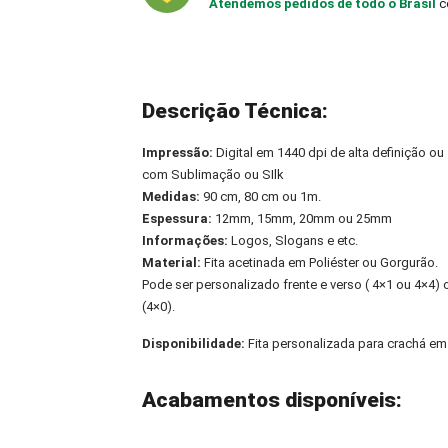
Atendemos pedidos de todo o Brasil
c
Descrição Técnica:
Impressão:
Digital em 1440 dpi de alta definição ou
com Sublimação ou SIlk
Medidas:
90 cm, 80 cm ou 1m.
Espessura:
12mm, 15mm, 20mm ou 25mm
Informações:
Logos, Slogans e etc.
Material:
Fita acetinada em Poliéster ou Gorgurão.
Pode ser personalizado frente e verso ( 4×1 ou 4×4
(4×0).
Disponibilidade:
Fita personalizada para crachá em 
Acabamentos disponíveis: