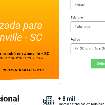
Telefone
izada para
ville - SC
Pedido
a crachá em Joinville - SC
tos e projetos em geral!
Soli
PAGAMENTO EM ATÉ 60 DIAS
ional
+ 8 mil
Empresas atendidas em todo país.