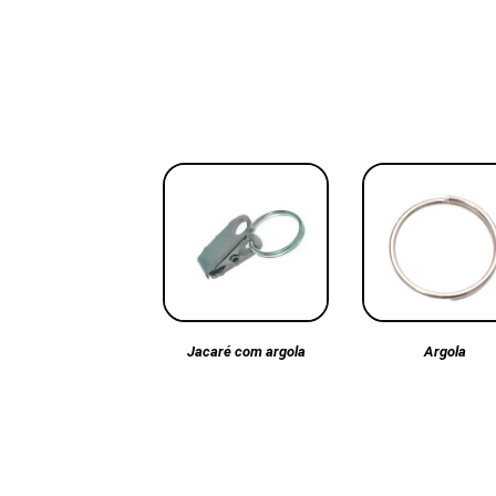
Argola
Jacaré com argola