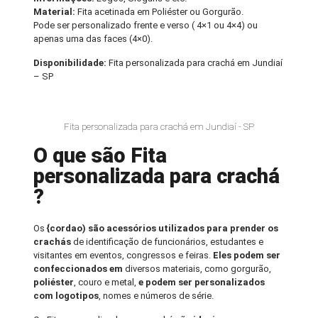
Material:
Fita acetinada em Poliéster ou Gorgurão.
Pode ser personalizado frente e verso ( 4×1 ou 4×4) ou
apenas uma das faces (4×0).
Disponibilidade:
Fita personalizada para crachá em Jundiaí
– SP
Fita personalizada para crachá em Jundiaí - SP
O que são Fita
personalizada para crachá
?
Os
{cordao) são acessórios utilizados para prender os
crachás
de identificação de funcionários, estudantes e
visitantes em eventos, congressos e feiras.
Eles podem ser
confeccionados em
diversos materiais, como gorgurão,
poliéster
, couro e metal,
e podem ser personalizados
com logotipos
, nomes e números de série.