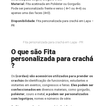
Material:
Fita acetinada em Poliéster ou Gorgurão.
Pode ser personalizado frente e verso ( 4×1 ou 4×4) ou
apenas uma das faces (4×0).
Disponibilidade:
Fita personalizada para crachá em Lapa –
PR
Fita personalizada para crachá em Lapa - PR
O que são Fita
personalizada para crachá
?
Os
{cordao) são acessórios utilizados para prender os
crachás
de identificação de funcionários, estudantes e
visitantes em eventos, congressos e feiras.
Eles podem ser
confeccionados em
diversos materiais, como gorgurão,
poliéster
, couro e metal,
e podem ser personalizados
com logotipos
, nomes e números de série.