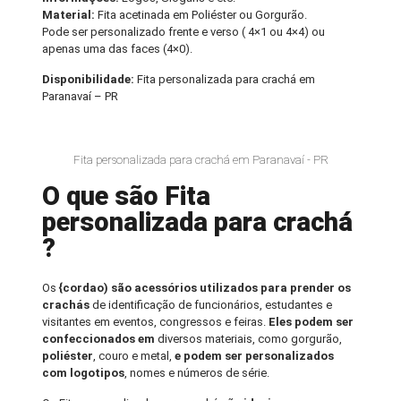
Material:
Fita acetinada em Poliéster ou Gorgurão.
Pode ser personalizado frente e verso ( 4×1 ou 4×4) ou
apenas uma das faces (4×0).
Disponibilidade:
Fita personalizada para crachá em
Paranavaí – PR
Fita personalizada para crachá em Paranavaí - PR
O que são Fita
personalizada para crachá
?
Os
{cordao) são acessórios utilizados para prender os
crachás
de identificação de funcionários, estudantes e
visitantes em eventos, congressos e feiras.
Eles podem ser
confeccionados em
diversos materiais, como gorgurão,
poliéster
, couro e metal,
e podem ser personalizados
com logotipos
, nomes e números de série.